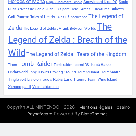
Heroes of Mana
Snowboard Kids DS
Sonic
Sega Superstars Tennis
Sukatto
Rush Adventure
Sonic Rush DS
Spore Hero - Arena - Creatures
The Legend of
Golf Pangya
Tales of Hearts
Tales Of Innoncence
The
Zelda
The Legend of Zelda : A Link Between Worlds
Legend of Zelda : Breath of the
Wild
The Legend of Zelda : Tears of the Kingdom
Tomb Raider
Tomb Raider
Thorn
Tomb raider Legend DS
Underworld
Tout nouveau Tout beau :
Tony Hawk’s Proving Ground
Tingle voit la vie en rose à Rubis Land
Trauma Team
Wing Island
Xenosaga I-II
Yoshi Isldand ds
Copyrith ALL NINTENDO - 2026 -
-
Mentions légales
casino
Powered By
.
Paysafecard
BlazeThemes