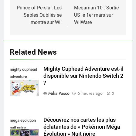
de
Prince of Persia : Les
Megaman 10 : Sortie
Sables Oubliés se
US le 1er mars sur
l’article
montre sur Wii
WiiWare
Related News
Mighty Cuphead Adventure est-il
mighty cuphead
disponible sur Nintendo Switch 2
adventure
?
nintendo switch
Mika Pasco
6 heures ago
0
Découvrez nos cartes les plus
mega evolution
éclatantes de « Pokémon Méga
nuit noire
Évolution » Nuit noire