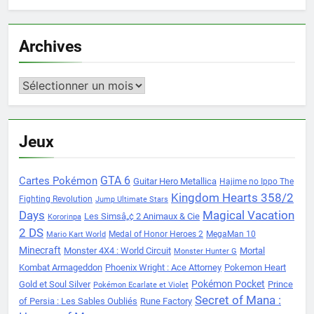
Archives
Archives
Jeux
Cartes Pokémon
GTA 6
Guitar Hero Metallica
Hajime no Ippo The
Kingdom Hearts 358/2
Fighting Revolution
Jump Ultimate Stars
Days
Magical Vacation
Les Simsâ„¢ 2 Animaux & Cie
Kororinpa
2 DS
Medal of Honor Heroes 2
MegaMan 10
Mario Kart World
Minecraft
Monster 4X4 : World Circuit
Mortal
Monster Hunter G
Kombat Armageddon
Phoenix Wright : Ace Attorney
Pokemon Heart
Pokémon Pocket
Gold et Soul Silver
Prince
Pokémon Ecarlate et Violet
Secret of Mana :
of Persia : Les Sables Oubliés
Rune Factory