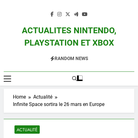
Skip
to
content
ACTUALITES NINTENDO,
PLAYSTATION ET XBOX
Actualité Des Consoles Nintendo Switch, 3DS, Wii U Et Des Jeux Vidéo Mario,
RANDOM NEWS
Zelda, Splatoon, Pokemon Entre Autres
Home
Actualité
Infinite Space sortira le 26 mars en Europe
ACTUALITÉ