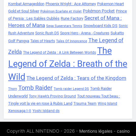
Kombat Armageddon
Phoenix Wright : Ace Attorney
Pokemon Heart
Pokémon Pocket
Gold et Soul Silver
Prince
Pokémon Ecarlate et Violet
Secret of Mana :
of Persia : Les Sables Oubliés
Rune Factory
Heroes of Mana
Snowboard Kids DS
Sonic
Sega Superstars Tennis
Sukatto
Rush Adventure
Sonic Rush DS
Spore Hero - Arena - Creatures
The Legend of
Golf Pangya
Tales of Hearts
Tales Of Innoncence
The
Zelda
The Legend of Zelda : A Link Between Worlds
Legend of Zelda : Breath of the
Wild
The Legend of Zelda : Tears of the Kingdom
Tomb Raider
Tomb Raider
Thorn
Tomb raider Legend DS
Underworld
Tout nouveau Tout beau :
Tony Hawk’s Proving Ground
Tingle voit la vie en rose à Rubis Land
Trauma Team
Wing Island
Xenosaga I-II
Yoshi Isldand ds
Copyrith ALL NINTENDO - 2026 -
-
Mentions légales
casino