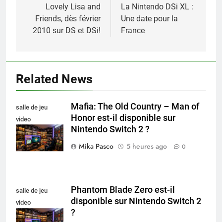
de
Lovely Lisa and
La Nintendo DSi XL :
Friends, dès février
Une date pour la
l’article
2010 sur DS et DSi!
France
Related News
Mafia: The Old Country – Man of
salle de jeu
Honor est-il disponible sur
video
Nintendo Switch 2 ?
collectionneur
Mika Pasco
5 heures ago
0
Phantom Blade Zero est-il
salle de jeu
disponible sur Nintendo Switch 2
video
?
collectionneur