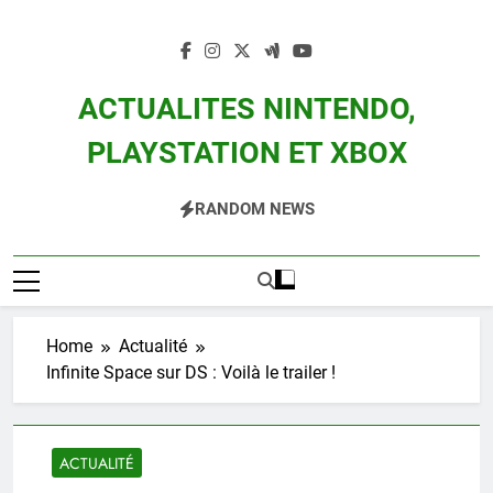
Skip
to
content
ACTUALITES NINTENDO,
PLAYSTATION ET XBOX
Actualité Des Consoles Nintendo Switch, 3DS, Wii U Et Des Jeux Vidéo Mario,
RANDOM NEWS
Zelda, Splatoon, Pokemon Entre Autres
Home
Actualité
Infinite Space sur DS : Voilà le trailer !
ACTUALITÉ