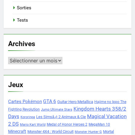
Sorties
Tests
Archives
Archives
Jeux
Cartes Pokémon
GTA 6
Guitar Hero Metallica
Hajime no Ippo The
Kingdom Hearts 358/2
Fighting Revolution
Jump Ultimate Stars
Days
Magical Vacation
Les Simsâ„¢ 2 Animaux & Cie
Kororinpa
2 DS
Medal of Honor Heroes 2
MegaMan 10
Mario Kart World
Minecraft
Monster 4X4 : World Circuit
Mortal
Monster Hunter G