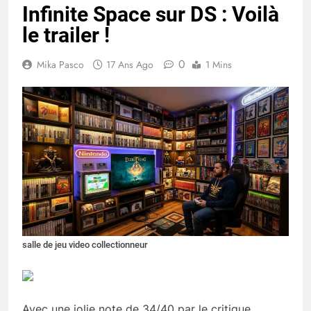
Infinite Space sur DS : Voilà
le trailer !
0
Mika Pasco
17 Ans Ago
1 Mins
salle de jeu video collectionneur
Avec une jolie note de 34/40 par le critique