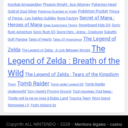
Kombat Armageddon
Phoenix Wright : Ace Attorney
Pokemon Heart
Pokémon Pocket
Gold et Soul Silver
Prince
Pokémon Ecarlate et Violet
Secret of Mana :
of Persia : Les Sables Oubliés
Rune Factory
Heroes of Mana
Snowboard Kids DS
Sonic
Sega Superstars Tennis
Sukatto
Rush Adventure
Sonic Rush DS
Spore Hero - Arena - Creatures
The Legend of
Golf Pangya
Tales of Hearts
Tales Of Innoncence
The
Zelda
The Legend of Zelda : A Link Between Worlds
Legend of Zelda : Breath of the
Wild
The Legend of Zelda : Tears of the Kingdom
Tomb Raider
Tomb Raider
Thorn
Tomb raider Legend DS
Underworld
Tout nouveau Tout beau :
Tony Hawk’s Proving Ground
Tingle voit la vie en rose à Rubis Land
Trauma Team
Wing Island
Xenosaga I-II
Yoshi Isldand ds
Copyrith ALL NINTENDO - 2026 -
-
Mentions légales
casino