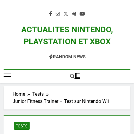
Skip
to
content
ACTUALITES NINTENDO,
PLAYSTATION ET XBOX
Actualité Des Consoles Nintendo Switch, 3DS, Wii U Et Des Jeux Vidéo Mario,
RANDOM NEWS
Zelda, Splatoon, Pokemon Entre Autres
Home
Tests
Junior Fitness Trainer – Test sur Nintendo Wii
TESTS