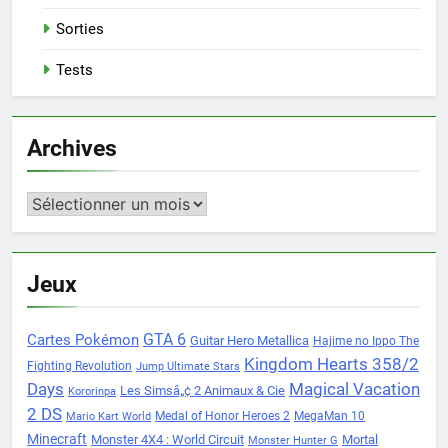
Sorties
Tests
Archives
Archives
Jeux
Cartes Pokémon
GTA 6
Guitar Hero Metallica
Hajime no Ippo The
Kingdom Hearts 358/2
Fighting Revolution
Jump Ultimate Stars
Days
Magical Vacation
Les Simsâ„¢ 2 Animaux & Cie
Kororinpa
2 DS
Medal of Honor Heroes 2
MegaMan 10
Mario Kart World
Minecraft
Monster 4X4 : World Circuit
Mortal
Monster Hunter G