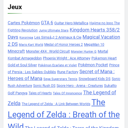
Jeux
Cartes Pokémon
GTA 6
Guitar Hero Metallica
Hajime no Ippo The
Kingdom Hearts 358/2
Fighting Revolution
Jump Ultimate Stars
Days
Magical Vacation
Les Simsâ„¢ 2 Animaux & Cie
Kororinpa
2 DS
Medal of Honor Heroes 2
MegaMan 10
Mario Kart World
Minecraft
Monster 4X4 : World Circuit
Mortal
Monster Hunter G
Kombat Armageddon
Phoenix Wright : Ace Attorney
Pokemon Heart
Pokémon Pocket
Gold et Soul Silver
Prince
Pokémon Ecarlate et Violet
Secret of Mana :
of Persia : Les Sables Oubliés
Rune Factory
Heroes of Mana
Snowboard Kids DS
Sonic
Sega Superstars Tennis
Sukatto
Rush Adventure
Sonic Rush DS
Spore Hero - Arena - Creatures
The Legend of
Golf Pangya
Tales of Hearts
Tales Of Innoncence
The
Zelda
The Legend of Zelda : A Link Between Worlds
Legend of Zelda : Breath of the
Wild