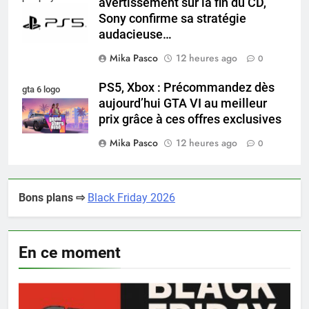
avertissement sur la fin du CD,
Sony confirme sa stratégie
audacieuse…
Mika Pasco
12 heures ago
0
PS5, Xbox : Précommandez dès
gta 6 logo
aujourd’hui GTA VI au meilleur
prix grâce à ces offres exclusives
Mika Pasco
12 heures ago
0
Bons plans ⇨
Black Friday 2026
En ce moment