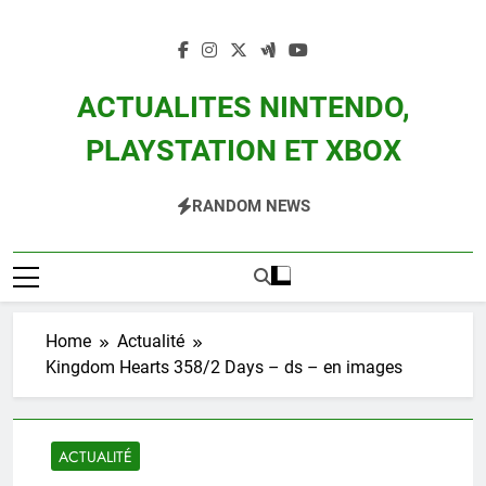
Skip
to
content
ACTUALITES NINTENDO,
PLAYSTATION ET XBOX
Actualité Des Consoles Nintendo Switch, 3DS, Wii U Et Des Jeux Vidéo Mario,
RANDOM NEWS
Zelda, Splatoon, Pokemon Entre Autres
Home
Actualité
Kingdom Hearts 358/2 Days – ds – en images
ACTUALITÉ