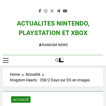
Skip
to
content
ACTUALITES NINTENDO,
PLAYSTATION ET XBOX
Actualité Des Consoles Nintendo Switch, 3DS, Wii U Et Des Jeux Vidéo Mario,
RANDOM NEWS
Zelda, Splatoon, Pokemon Entre Autres
Home
Actualité
Kingdom Hearts : 358/2 Days sur DS en images
ACTUALITÉ