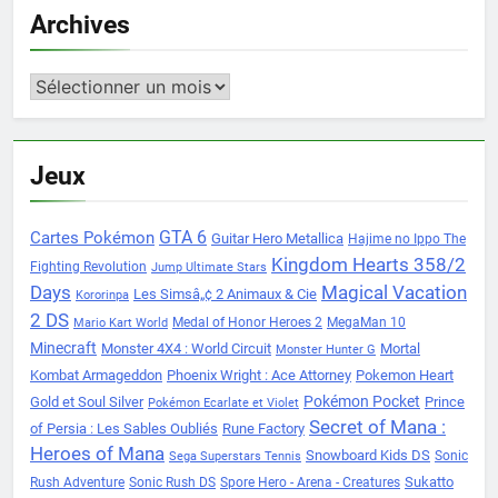
Archives
Archives
Jeux
Cartes Pokémon
GTA 6
Guitar Hero Metallica
Hajime no Ippo The
Kingdom Hearts 358/2
Fighting Revolution
Jump Ultimate Stars
Days
Magical Vacation
Les Simsâ„¢ 2 Animaux & Cie
Kororinpa
2 DS
Medal of Honor Heroes 2
MegaMan 10
Mario Kart World
Minecraft
Monster 4X4 : World Circuit
Mortal
Monster Hunter G
Kombat Armageddon
Phoenix Wright : Ace Attorney
Pokemon Heart
Pokémon Pocket
Gold et Soul Silver
Prince
Pokémon Ecarlate et Violet
Secret of Mana :
of Persia : Les Sables Oubliés
Rune Factory
Heroes of Mana
Snowboard Kids DS
Sonic
Sega Superstars Tennis
Sukatto
Rush Adventure
Sonic Rush DS
Spore Hero - Arena - Creatures