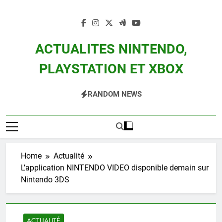
Skip
to
content
ACTUALITES NINTENDO,
PLAYSTATION ET XBOX
Actualité Des Consoles Nintendo Switch, 3DS, Wii U Et Des Jeux Vidéo Mario,
RANDOM NEWS
Zelda, Splatoon, Pokemon Entre Autres
Home
Actualité
L’application NINTENDO VIDEO disponible demain sur
Nintendo 3DS
ACTUALITÉ