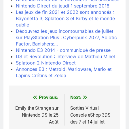
Nintendo Direct du jeudi 1 septembre 2016
Les jeux de fin 2021 et 2022 sont annoncés :
Bayonetta 3, Splatoon 3 et Kirby et le monde
oublié
Découvrez les jeux incontournables de juillet
sur PlayStation Plus : Cyberpunk 2077, Abiotic
Factor, Banishers:…
Nintendo E3 2014 - communiqué de presse
DS et Revolution : Interview de Mathieu Minel
Splatoon 2 Nintendo Direct
Annonces E3 : Metroid, Warioware, Mario et
Lapins Crétins et Zelda
Previous:
Next:
Navigation
de
Emily the Strange sur
Sorties Virtual
Nintendo DS le 25
Console eShop 3DS
l’article
Août
des 7 et 14 juillet