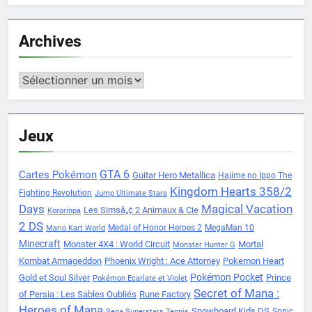
Archives
Archives
Jeux
Cartes Pokémon
GTA 6
Guitar Hero Metallica
Hajime no Ippo The
Kingdom Hearts 358/2
Fighting Revolution
Jump Ultimate Stars
Days
Magical Vacation
Les Simsâ„¢ 2 Animaux & Cie
Kororinpa
2 DS
Medal of Honor Heroes 2
MegaMan 10
Mario Kart World
Minecraft
Monster 4X4 : World Circuit
Mortal
Monster Hunter G
Kombat Armageddon
Phoenix Wright : Ace Attorney
Pokemon Heart
Pokémon Pocket
Gold et Soul Silver
Prince
Pokémon Ecarlate et Violet
Secret of Mana :
of Persia : Les Sables Oubliés
Rune Factory
Heroes of Mana
Snowboard Kids DS
Sonic
Sega Superstars Tennis