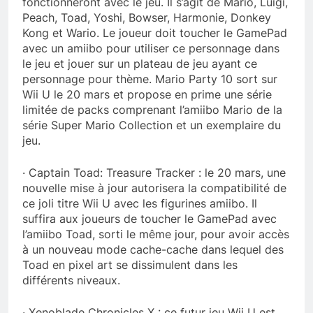
fonctionneront avec le jeu. Il s’agit de Mario, Luigi,
Peach, Toad, Yoshi, Bowser, Harmonie, Donkey
Kong et Wario. Le joueur doit toucher le GamePad
avec un amiibo pour utiliser ce personnage dans
le jeu et jouer sur un plateau de jeu ayant ce
personnage pour thème. Mario Party 10 sort sur
Wii U le 20 mars et propose en prime une série
limitée de packs comprenant l’amiibo Mario de la
série Super Mario Collection et un exemplaire du
jeu.
· Captain Toad: Treasure Tracker : le 20 mars, une
nouvelle mise à jour autorisera la compatibilité de
ce joli titre Wii U avec les figurines amiibo. Il
suffira aux joueurs de toucher le GamePad avec
l’amiibo Toad, sorti le même jour, pour avoir accès
à un nouveau mode cache-cache dans lequel des
Toad en pixel art se dissimulent dans les
différents niveaux.
· Xenoblade Chronicles X : ce futur jeu Wii U est