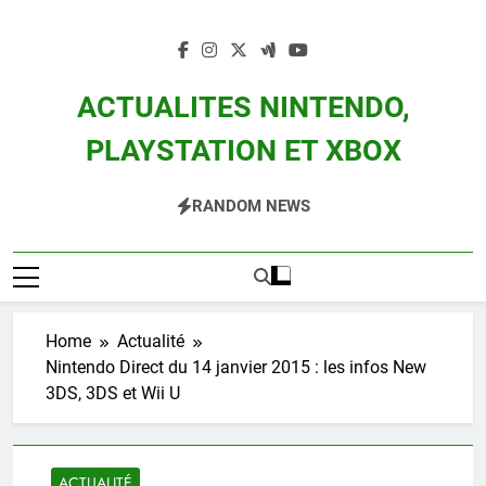
Skip
to
content
ACTUALITES NINTENDO,
PLAYSTATION ET XBOX
Actualité Des Consoles Nintendo Switch, 3DS, Wii U Et Des Jeux Vidéo Mario,
RANDOM NEWS
Zelda, Splatoon, Pokemon Entre Autres
Home
Actualité
Nintendo Direct du 14 janvier 2015 : les infos New
3DS, 3DS et Wii U
ACTUALITÉ