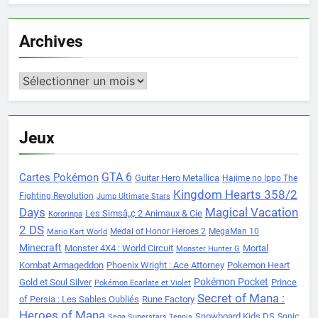
Archives
Archives
Jeux
Cartes Pokémon
GTA 6
Guitar Hero Metallica
Hajime no Ippo The
Kingdom Hearts 358/2
Fighting Revolution
Jump Ultimate Stars
Days
Magical Vacation
Les Simsâ„¢ 2 Animaux & Cie
Kororinpa
2 DS
Medal of Honor Heroes 2
MegaMan 10
Mario Kart World
Minecraft
Monster 4X4 : World Circuit
Mortal
Monster Hunter G
Kombat Armageddon
Phoenix Wright : Ace Attorney
Pokemon Heart
Pokémon Pocket
Gold et Soul Silver
Prince
Pokémon Ecarlate et Violet
Secret of Mana :
of Persia : Les Sables Oubliés
Rune Factory
Heroes of Mana
Snowboard Kids DS
Sonic
Sega Superstars Tennis