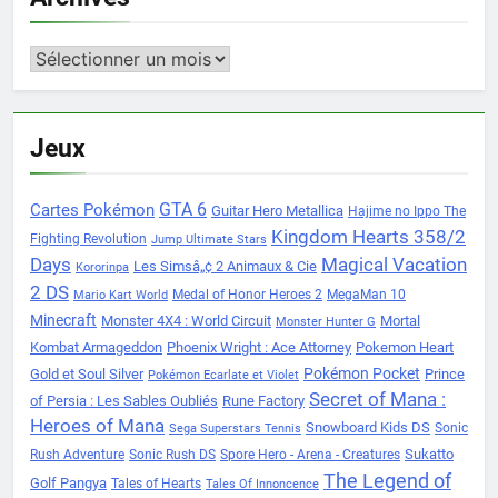
Archives
Jeux
Cartes Pokémon
GTA 6
Guitar Hero Metallica
Hajime no Ippo The
Kingdom Hearts 358/2
Fighting Revolution
Jump Ultimate Stars
Days
Magical Vacation
Les Simsâ„¢ 2 Animaux & Cie
Kororinpa
2 DS
Medal of Honor Heroes 2
MegaMan 10
Mario Kart World
Minecraft
Monster 4X4 : World Circuit
Mortal
Monster Hunter G
Kombat Armageddon
Phoenix Wright : Ace Attorney
Pokemon Heart
Pokémon Pocket
Gold et Soul Silver
Prince
Pokémon Ecarlate et Violet
Secret of Mana :
of Persia : Les Sables Oubliés
Rune Factory
Heroes of Mana
Snowboard Kids DS
Sonic
Sega Superstars Tennis
Sukatto
Rush Adventure
Sonic Rush DS
Spore Hero - Arena - Creatures
The Legend of
Golf Pangya
Tales of Hearts
Tales Of Innoncence