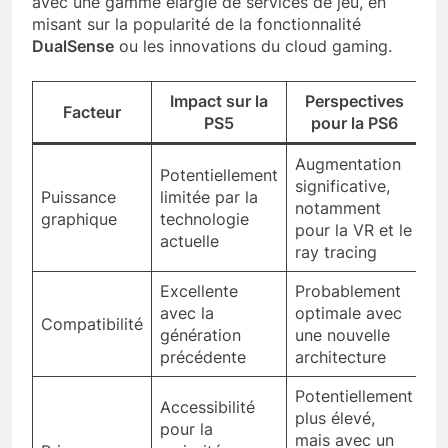
avec une gamme élargie de services de jeu, en
misant sur la popularité de la fonctionnalité
DualSense
ou les innovations du cloud gaming.
Impact sur la
Perspectives
Facteur
PS5
pour la PS6
Augmentation
Potentiellement
significative,
Puissance
limitée par la
notamment
graphique
technologie
pour la VR et le
actuelle
ray tracing
Excellente
Probablement
avec la
optimale avec
Compatibilité
génération
une nouvelle
précédente
architecture
Potentiellement
Accessibilité
plus élevé,
pour la
mais avec un