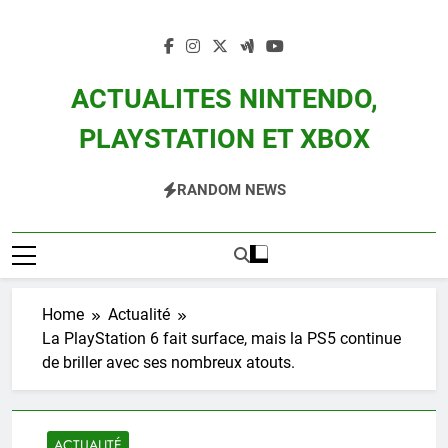
Skip
to
content
ACTUALITES NINTENDO,
PLAYSTATION ET XBOX
Actualité Des Consoles Nintendo Switch, 3DS, Wii U Et Des Jeux Vidéo Mario,
RANDOM NEWS
Zelda, Splatoon, Pokemon Entre Autres
Home
Actualité
La PlayStation 6 fait surface, mais la PS5 continue
de briller avec ses nombreux atouts.
ACTUALITÉ