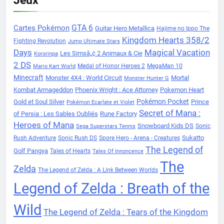
Jeux
Cartes Pokémon
GTA 6
Guitar Hero Metallica
Hajime no Ippo The
Kingdom Hearts 358/2
Fighting Revolution
Jump Ultimate Stars
Days
Magical Vacation
Les Simsâ„¢ 2 Animaux & Cie
Kororinpa
2 DS
Medal of Honor Heroes 2
MegaMan 10
Mario Kart World
Minecraft
Monster 4X4 : World Circuit
Mortal
Monster Hunter G
Kombat Armageddon
Phoenix Wright : Ace Attorney
Pokemon Heart
Pokémon Pocket
Gold et Soul Silver
Prince
Pokémon Ecarlate et Violet
Secret of Mana :
of Persia : Les Sables Oubliés
Rune Factory
Heroes of Mana
Snowboard Kids DS
Sonic
Sega Superstars Tennis
Sukatto
Rush Adventure
Sonic Rush DS
Spore Hero - Arena - Creatures
The Legend of
Golf Pangya
Tales of Hearts
Tales Of Innoncence
The
Zelda
The Legend of Zelda : A Link Between Worlds
Legend of Zelda : Breath of the
Wild
The Legend of Zelda : Tears of the Kingdom