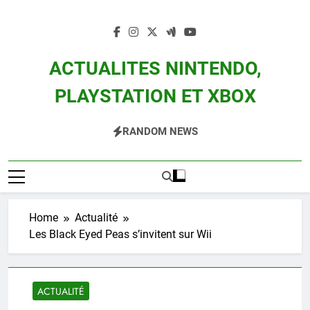
Skip
to
content
ACTUALITES NINTENDO,
PLAYSTATION ET XBOX
Actualité Des Consoles Nintendo Switch, 3DS, Wii U Et Des Jeux Vidéo Mario,
RANDOM NEWS
Zelda, Splatoon, Pokemon Entre Autres
Home
Actualité
Les Black Eyed Peas s’invitent sur Wii
ACTUALITÉ