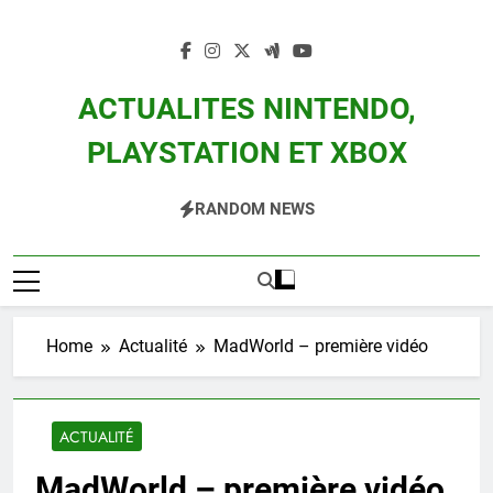
Skip
to
content
ACTUALITES NINTENDO,
PLAYSTATION ET XBOX
Actualité Des Consoles Nintendo Switch, 3DS, Wii U Et Des Jeux Vidéo Mario,
RANDOM NEWS
Zelda, Splatoon, Pokemon Entre Autres
Home
Actualité
MadWorld – première vidéo
ACTUALITÉ
MadWorld – première vidéo