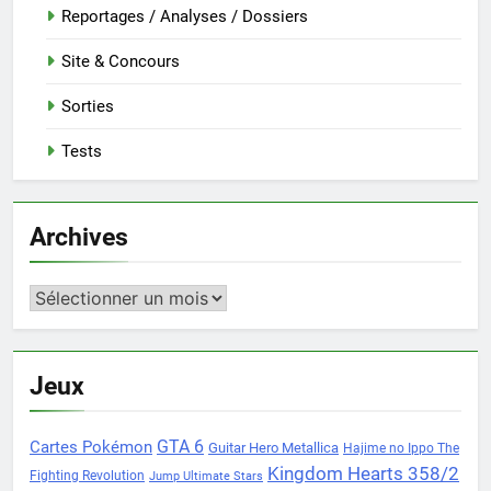
Reportages / Analyses / Dossiers
Site & Concours
Sorties
Tests
Archives
Archives
Jeux
Cartes Pokémon
GTA 6
Guitar Hero Metallica
Hajime no Ippo The
Kingdom Hearts 358/2
Fighting Revolution
Jump Ultimate Stars