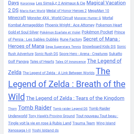
Days
Magical Vacation
Les Simsâ„¢ 2 Animaux & Cie
Kororinpa
2 DS
Medal of Honor Heroes 2
MegaMan 10
Mario Kart World
Minecraft
Monster 4X4 : World Circuit
Mortal
Monster Hunter G
Kombat Armageddon
Phoenix Wright : Ace Attorney
Pokemon Heart
Pokémon Pocket
Gold et Soul Silver
Prince
Pokémon Ecarlate et Violet
Secret of Mana :
of Persia : Les Sables Oubliés
Rune Factory
Heroes of Mana
Snowboard Kids DS
Sonic
Sega Superstars Tennis
Sukatto
Rush Adventure
Sonic Rush DS
Spore Hero - Arena - Creatures
The Legend of
Golf Pangya
Tales of Hearts
Tales Of Innoncence
The
Zelda
The Legend of Zelda : A Link Between Worlds
Legend of Zelda : Breath of the
Wild
The Legend of Zelda : Tears of the Kingdom
Tomb Raider
Tomb Raider
Thorn
Tomb raider Legend DS
Underworld
Tout nouveau Tout beau :
Tony Hawk’s Proving Ground
Tingle voit la vie en rose à Rubis Land
Trauma Team
Wing Island
Xenosaga I-II
Yoshi Isldand ds