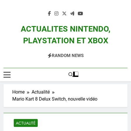
Skip
to
content
ACTUALITES NINTENDO,
PLAYSTATION ET XBOX
Actualité Des Consoles Nintendo Switch, 3DS, Wii U Et Des Jeux Vidéo Mario,
RANDOM NEWS
Zelda, Splatoon, Pokemon Entre Autres
Home
Actualité
Mario Kart 8 Delux Switch, nouvelle vidéo
ACTUALITÉ