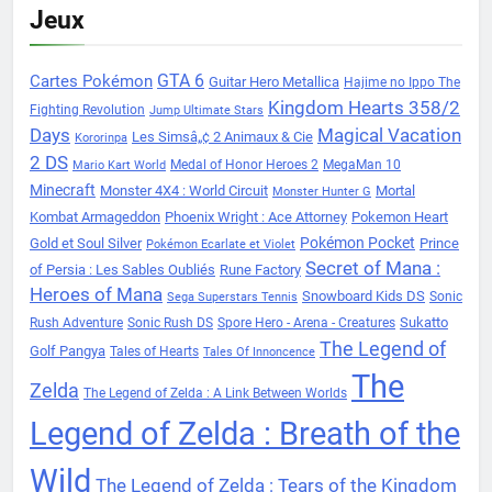
Jeux
Cartes Pokémon
GTA 6
Guitar Hero Metallica
Hajime no Ippo The
Kingdom Hearts 358/2
Fighting Revolution
Jump Ultimate Stars
Days
Magical Vacation
Les Simsâ„¢ 2 Animaux & Cie
Kororinpa
2 DS
Medal of Honor Heroes 2
MegaMan 10
Mario Kart World
Minecraft
Monster 4X4 : World Circuit
Mortal
Monster Hunter G
Kombat Armageddon
Phoenix Wright : Ace Attorney
Pokemon Heart
Pokémon Pocket
Gold et Soul Silver
Prince
Pokémon Ecarlate et Violet
Secret of Mana :
of Persia : Les Sables Oubliés
Rune Factory
Heroes of Mana
Snowboard Kids DS
Sonic
Sega Superstars Tennis
Sukatto
Rush Adventure
Sonic Rush DS
Spore Hero - Arena - Creatures
The Legend of
Golf Pangya
Tales of Hearts
Tales Of Innoncence
The
Zelda
The Legend of Zelda : A Link Between Worlds
Legend of Zelda : Breath of the
Wild
The Legend of Zelda : Tears of the Kingdom