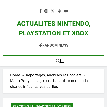
Skip
to
content
ACTUALITES NINTENDO,
PLAYSTATION ET XBOX
Actualité Des Consoles Nintendo Switch, 3DS, Wii U Et Des Jeux Vidéo Mario,
RANDOM NEWS
Zelda, Splatoon, Pokemon Entre Autres
Home
Reportages, Analyses et Dossiers
Mario Party et les jeux de hasard : comment la
chance influence vos parties
REPORTAGES, ANALYSES ET DOSSIERS