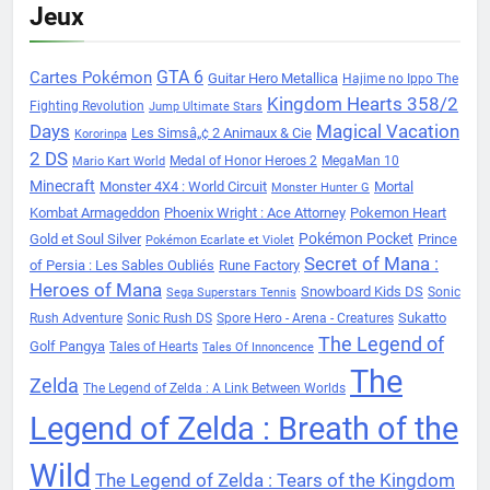
Jeux
Cartes Pokémon
GTA 6
Guitar Hero Metallica
Hajime no Ippo The
Kingdom Hearts 358/2
Fighting Revolution
Jump Ultimate Stars
Days
Magical Vacation
Les Simsâ„¢ 2 Animaux & Cie
Kororinpa
2 DS
Medal of Honor Heroes 2
MegaMan 10
Mario Kart World
Minecraft
Monster 4X4 : World Circuit
Mortal
Monster Hunter G
Kombat Armageddon
Phoenix Wright : Ace Attorney
Pokemon Heart
Pokémon Pocket
Gold et Soul Silver
Prince
Pokémon Ecarlate et Violet
Secret of Mana :
of Persia : Les Sables Oubliés
Rune Factory
Heroes of Mana
Snowboard Kids DS
Sonic
Sega Superstars Tennis
Sukatto
Rush Adventure
Sonic Rush DS
Spore Hero - Arena - Creatures
The Legend of
Golf Pangya
Tales of Hearts
Tales Of Innoncence
The
Zelda
The Legend of Zelda : A Link Between Worlds
Legend of Zelda : Breath of the
Wild
The Legend of Zelda : Tears of the Kingdom