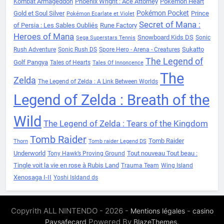
Kombat Armageddon
Phoenix Wright : Ace Attorney
Pokemon Heart
Pokémon Pocket
Gold et Soul Silver
Prince
Pokémon Ecarlate et Violet
Secret of Mana :
of Persia : Les Sables Oubliés
Rune Factory
Heroes of Mana
Snowboard Kids DS
Sonic
Sega Superstars Tennis
Sukatto
Rush Adventure
Sonic Rush DS
Spore Hero - Arena - Creatures
The Legend of
Golf Pangya
Tales of Hearts
Tales Of Innoncence
The
Zelda
The Legend of Zelda : A Link Between Worlds
Legend of Zelda : Breath of the
Wild
The Legend of Zelda : Tears of the Kingdom
Tomb Raider
Tomb Raider
Thorn
Tomb raider Legend DS
Underworld
Tout nouveau Tout beau :
Tony Hawk’s Proving Ground
Tingle voit la vie en rose à Rubis Land
Trauma Team
Wing Island
Xenosaga I-II
Yoshi Isldand ds
Copyrith ALL NINTENDO - 2026 -
-
Mentions légales
casino
Powered By
.
Paysafecard
BlazeThemes