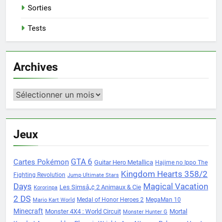
Sorties
Tests
Archives
Archives
Jeux
Cartes Pokémon
GTA 6
Guitar Hero Metallica
Hajime no Ippo The
Kingdom Hearts 358/2
Fighting Revolution
Jump Ultimate Stars
Days
Magical Vacation
Les Simsâ„¢ 2 Animaux & Cie
Kororinpa
2 DS
Medal of Honor Heroes 2
MegaMan 10
Mario Kart World
Minecraft
Monster 4X4 : World Circuit
Mortal
Monster Hunter G