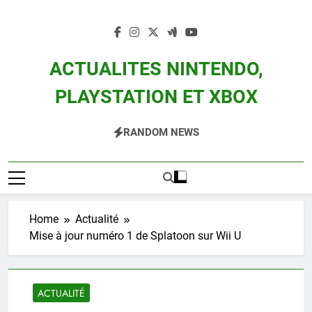
Skip
to
content
ACTUALITES NINTENDO,
PLAYSTATION ET XBOX
Actualité Des Consoles Nintendo Switch, 3DS, Wii U Et Des Jeux Vidéo Mario,
RANDOM NEWS
Zelda, Splatoon, Pokemon Entre Autres
Home
Actualité
Mise à jour numéro 1 de Splatoon sur Wii U
ACTUALITÉ