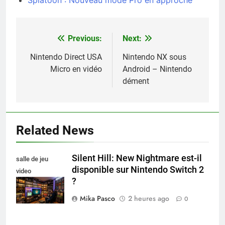
Splatoon : Nouveau mode Pro en approche
Previous:
Next:
Navigation
de
Nintendo Direct USA
Nintendo NX sous
Micro en vidéo
Android – Nintendo
l’article
dément
Related News
Silent Hill: New Nightmare est-il
salle de jeu
disponible sur Nintendo Switch 2
video
?
collectionneur
Mika Pasco
2 heures ago
0