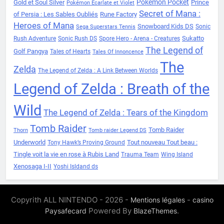
Pokémon Pocket
Gold et Soul Silver
Prince
Pokémon Ecarlate et Violet
Secret of Mana :
of Persia : Les Sables Oubliés
Rune Factory
Heroes of Mana
Snowboard Kids DS
Sonic
Sega Superstars Tennis
Sukatto
Rush Adventure
Sonic Rush DS
Spore Hero - Arena - Creatures
The Legend of
Golf Pangya
Tales of Hearts
Tales Of Innoncence
The
Zelda
The Legend of Zelda : A Link Between Worlds
Legend of Zelda : Breath of the
Wild
The Legend of Zelda : Tears of the Kingdom
Tomb Raider
Tomb Raider
Thorn
Tomb raider Legend DS
Underworld
Tout nouveau Tout beau :
Tony Hawk’s Proving Ground
Tingle voit la vie en rose à Rubis Land
Trauma Team
Wing Island
Xenosaga I-II
Yoshi Isldand ds
Copyrith ALL NINTENDO - 2026 -
-
Mentions légales
casino
Powered By
.
Paysafecard
BlazeThemes