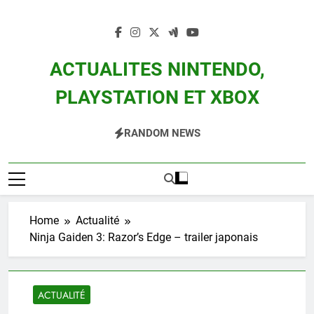
Skip
to
content
ACTUALITES NINTENDO,
PLAYSTATION ET XBOX
Actualité Des Consoles Nintendo Switch, 3DS, Wii U Et Des Jeux Vidéo Mario,
RANDOM NEWS
Zelda, Splatoon, Pokemon Entre Autres
Home
Actualité
Ninja Gaiden 3: Razor’s Edge – trailer japonais
ACTUALITÉ