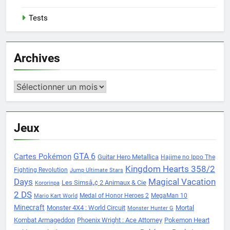
Tests
Archives
Archives
Jeux
Cartes Pokémon
GTA 6
Guitar Hero Metallica
Hajime no Ippo The
Kingdom Hearts 358/2
Fighting Revolution
Jump Ultimate Stars
Days
Magical Vacation
Les Simsâ„¢ 2 Animaux & Cie
Kororinpa
2 DS
Medal of Honor Heroes 2
MegaMan 10
Mario Kart World
Minecraft
Monster 4X4 : World Circuit
Mortal
Monster Hunter G
Kombat Armageddon
Phoenix Wright : Ace Attorney
Pokemon Heart