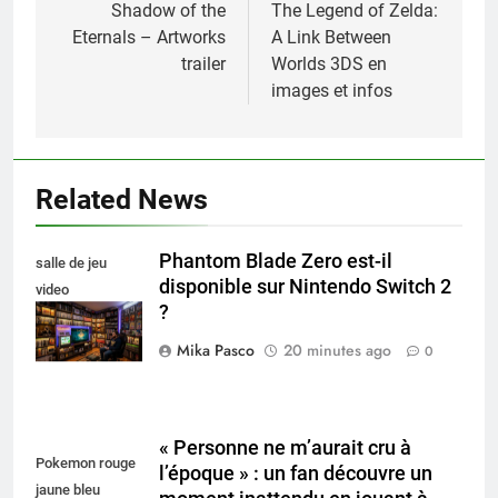
de
Shadow of the
The Legend of Zelda:
Eternals – Artworks
A Link Between
l’article
trailer
Worlds 3DS en
images et infos
Related News
Phantom Blade Zero est-il
salle de jeu
disponible sur Nintendo Switch 2
video
?
collectionneur
Mika Pasco
20 minutes ago
0
« Personne ne m’aurait cru à
Pokemon rouge
l’époque » : un fan découvre un
jaune bleu