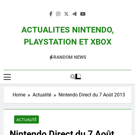
Skip
to
content
ACTUALITES NINTENDO,
PLAYSTATION ET XBOX
Actualité Des Consoles Nintendo Switch, 3DS, Wii U Et Des Jeux Vidéo Mario,
RANDOM NEWS
Zelda, Splatoon, Pokemon Entre Autres
Home
Actualité
Nintendo Direct du 7 Août 2013
ACTUALITÉ
Nintendo Direct du 7 Août