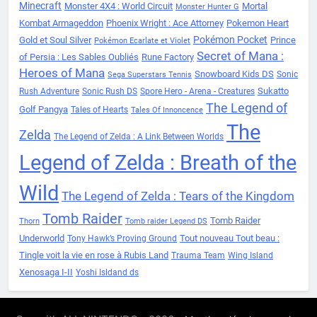
Minecraft
Monster 4X4 : World Circuit
Mortal
Monster Hunter G
Kombat Armageddon
Phoenix Wright : Ace Attorney
Pokemon Heart
Pokémon Pocket
Gold et Soul Silver
Prince
Pokémon Ecarlate et Violet
Secret of Mana :
of Persia : Les Sables Oubliés
Rune Factory
Heroes of Mana
Snowboard Kids DS
Sonic
Sega Superstars Tennis
Sukatto
Rush Adventure
Sonic Rush DS
Spore Hero - Arena - Creatures
The Legend of
Golf Pangya
Tales of Hearts
Tales Of Innoncence
The
Zelda
The Legend of Zelda : A Link Between Worlds
Legend of Zelda : Breath of the
Wild
The Legend of Zelda : Tears of the Kingdom
Tomb Raider
Tomb Raider
Thorn
Tomb raider Legend DS
Underworld
Tout nouveau Tout beau :
Tony Hawk’s Proving Ground
Tingle voit la vie en rose à Rubis Land
Trauma Team
Wing Island
Xenosaga I-II
Yoshi Isldand ds