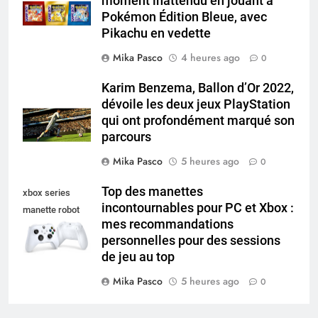
moment inattendu en jouant à
Pokémon Édition Bleue, avec
Pikachu en vedette
Mika Pasco
4 heures ago
0
Karim Benzema, Ballon d’Or 2022,
dévoile les deux jeux PlayStation
qui ont profondément marqué son
parcours
Mika Pasco
5 heures ago
0
Top des manettes
xbox series
incontournables pour PC et Xbox :
manette robot
mes recommandations
white
personnelles pour des sessions
de jeu au top
Mika Pasco
5 heures ago
0