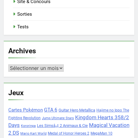
Site & Concours
Sorties
Tests
Archives
Archives
Jeux
Cartes Pokémon
GTA 6
Guitar Hero Metallica
Hajime no Ippo The
Kingdom Hearts 358/2
Fighting Revolution
Jump Ultimate Stars
Days
Magical Vacation
Les Simsâ„¢ 2 Animaux & Cie
Kororinpa
2 DS
Medal of Honor Heroes 2
MegaMan 10
Mario Kart World