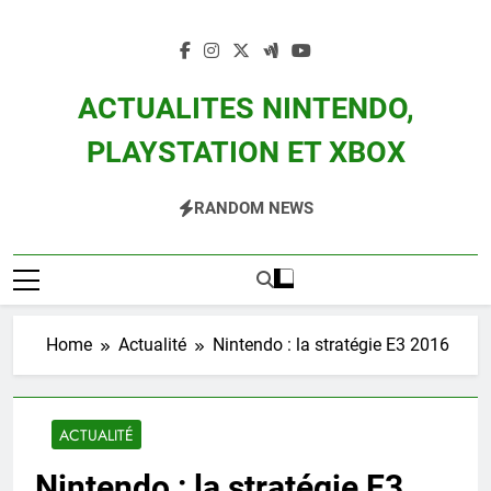
Skip
to
content
ACTUALITES NINTENDO,
PLAYSTATION ET XBOX
Actualité Des Consoles Nintendo Switch, 3DS, Wii U Et Des Jeux Vidéo Mario,
RANDOM NEWS
Zelda, Splatoon, Pokemon Entre Autres
Home
Actualité
Nintendo : la stratégie E3 2016
ACTUALITÉ
Nintendo : la stratégie E3