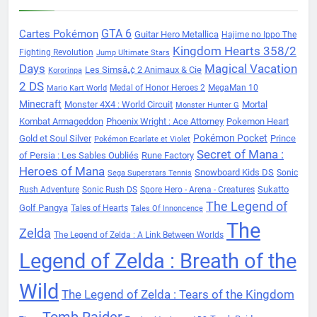
Cartes Pokémon
GTA 6
Guitar Hero Metallica
Hajime no Ippo The
Kingdom Hearts 358/2
Fighting Revolution
Jump Ultimate Stars
Days
Magical Vacation
Les Simsâ„¢ 2 Animaux & Cie
Kororinpa
2 DS
Medal of Honor Heroes 2
MegaMan 10
Mario Kart World
Minecraft
Monster 4X4 : World Circuit
Mortal
Monster Hunter G
Kombat Armageddon
Phoenix Wright : Ace Attorney
Pokemon Heart
Pokémon Pocket
Gold et Soul Silver
Prince
Pokémon Ecarlate et Violet
Secret of Mana :
of Persia : Les Sables Oubliés
Rune Factory
Heroes of Mana
Snowboard Kids DS
Sonic
Sega Superstars Tennis
Sukatto
Rush Adventure
Sonic Rush DS
Spore Hero - Arena - Creatures
The Legend of
Golf Pangya
Tales of Hearts
Tales Of Innoncence
The
Zelda
The Legend of Zelda : A Link Between Worlds
Legend of Zelda : Breath of the
Wild
The Legend of Zelda : Tears of the Kingdom