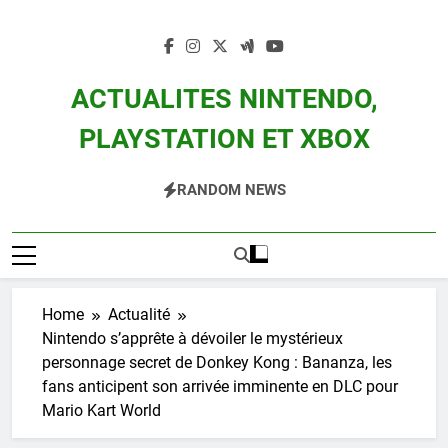
Skip
to
content
ACTUALITES NINTENDO,
PLAYSTATION ET XBOX
Actualité Des Consoles Nintendo Switch, 3DS, Wii U Et Des Jeux Vidéo Mario,
RANDOM NEWS
Zelda, Splatoon, Pokemon Entre Autres
Home
Actualité
Nintendo s’apprête à dévoiler le mystérieux
personnage secret de Donkey Kong : Bananza, les
fans anticipent son arrivée imminente en DLC pour
Mario Kart World