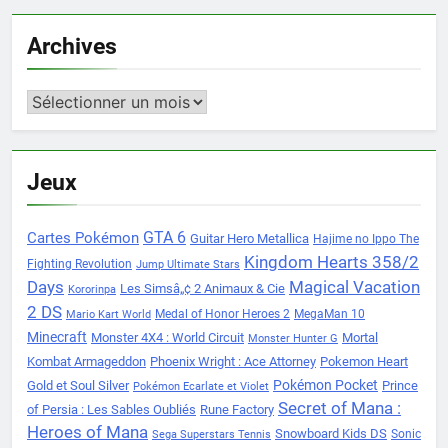
Archives
Archives
Jeux
Cartes Pokémon
GTA 6
Guitar Hero Metallica
Hajime no Ippo The
Kingdom Hearts 358/2
Fighting Revolution
Jump Ultimate Stars
Days
Magical Vacation
Les Simsâ„¢ 2 Animaux & Cie
Kororinpa
2 DS
Medal of Honor Heroes 2
MegaMan 10
Mario Kart World
Minecraft
Monster 4X4 : World Circuit
Mortal
Monster Hunter G
Kombat Armageddon
Phoenix Wright : Ace Attorney
Pokemon Heart
Pokémon Pocket
Gold et Soul Silver
Prince
Pokémon Ecarlate et Violet
Secret of Mana :
of Persia : Les Sables Oubliés
Rune Factory
Heroes of Mana
Snowboard Kids DS
Sonic
Sega Superstars Tennis