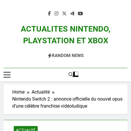
Skip
to
content
ACTUALITES NINTENDO,
PLAYSTATION ET XBOX
Actualité Des Consoles Nintendo Switch, 3DS, Wii U Et Des Jeux Vidéo Mario,
RANDOM NEWS
Zelda, Splatoon, Pokemon Entre Autres
Home
Actualité
Nintendo Switch 2 : annonce officielle du nouvel opus
d’une célèbre franchise vidéoludique
ACTUALITÉ