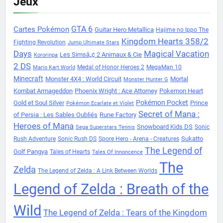
Jeux
Cartes Pokémon
GTA 6
Guitar Hero Metallica
Hajime no Ippo The
Kingdom Hearts 358/2
Fighting Revolution
Jump Ultimate Stars
Days
Magical Vacation
Les Simsâ„¢ 2 Animaux & Cie
Kororinpa
2 DS
Medal of Honor Heroes 2
MegaMan 10
Mario Kart World
Minecraft
Monster 4X4 : World Circuit
Mortal
Monster Hunter G
Kombat Armageddon
Phoenix Wright : Ace Attorney
Pokemon Heart
Pokémon Pocket
Gold et Soul Silver
Prince
Pokémon Ecarlate et Violet
Secret of Mana :
of Persia : Les Sables Oubliés
Rune Factory
Heroes of Mana
Snowboard Kids DS
Sonic
Sega Superstars Tennis
Sukatto
Rush Adventure
Sonic Rush DS
Spore Hero - Arena - Creatures
The Legend of
Golf Pangya
Tales of Hearts
Tales Of Innoncence
The
Zelda
The Legend of Zelda : A Link Between Worlds
Legend of Zelda : Breath of the
Wild
The Legend of Zelda : Tears of the Kingdom