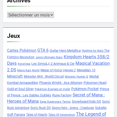
Archives
Archives
Jeux
Cartes Pokémon
GTA 6
Guitar Hero Metallica
Hajime no Ippo The
Kingdom Hearts 358/2
Fighting Revolution
Jump Ultimate Stars
Days
Magical Vacation
Les Simsâ„¢ 2 Animaux & Cie
Kororinpa
2 DS
Medal of Honor Heroes 2
MegaMan 10
Mario Kart World
Minecraft
Monster 4X4 : World Circuit
Mortal
Monster Hunter G
Kombat Armageddon
Phoenix Wright : Ace Attorney
Pokemon Heart
Pokémon Pocket
Gold et Soul Silver
Prince
Pokémon Ecarlate et Violet
Secret of Mana :
of Persia : Les Sables Oubliés
Rune Factory
Heroes of Mana
Snowboard Kids DS
Sonic
Sega Superstars Tennis
Sukatto
Rush Adventure
Sonic Rush DS
Spore Hero - Arena - Creatures
The Legend of
Golf Pangya
Tales of Hearts
Tales Of Innoncence