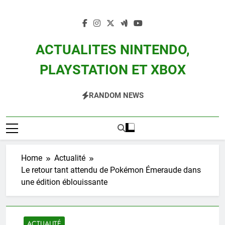
Skip
to
content
ACTUALITES NINTENDO,
PLAYSTATION ET XBOX
Actualité Des Consoles Nintendo Switch, 3DS, Wii U Et Des Jeux Vidéo Mario,
RANDOM NEWS
Zelda, Splatoon, Pokemon Entre Autres
Home
Actualité
Le retour tant attendu de Pokémon Émeraude dans
une édition éblouissante
ACTUALITÉ