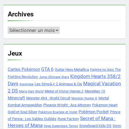
Archives
Archives
Jeux
Cartes Pokémon
GTA 6
Guitar Hero Metallica
Hajime no Ippo The
Kingdom Hearts 358/2
Fighting Revolution
Jump Ultimate Stars
Days
Magical Vacation
Les Simsâ„¢ 2 Animaux & Cie
Kororinpa
2 DS
Medal of Honor Heroes 2
MegaMan 10
Mario Kart World
Minecraft
Monster 4X4 : World Circuit
Mortal
Monster Hunter G
Kombat Armageddon
Phoenix Wright : Ace Attorney
Pokemon Heart
Pokémon Pocket
Gold et Soul Silver
Prince
Pokémon Ecarlate et Violet
Secret of Mana :
of Persia : Les Sables Oubliés
Rune Factory
Heroes of Mana
Snowboard Kids DS
Sonic
Sega Superstars Tennis