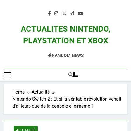
Skip
to
content
ACTUALITES NINTENDO,
PLAYSTATION ET XBOX
Actualité Des Consoles Nintendo Switch, 3DS, Wii U Et Des Jeux Vidéo Mario,
RANDOM NEWS
Zelda, Splatoon, Pokemon Entre Autres
Home
Actualité
Nintendo Switch 2 : Et si la véritable révolution venait
d’ailleurs que de la console elle-même ?
ACTUALITÉ