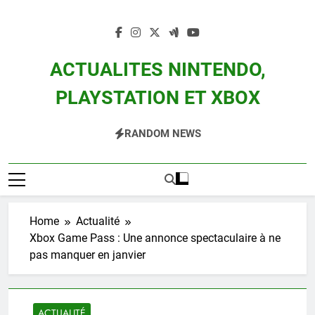
Skip
to
content
ACTUALITES NINTENDO,
PLAYSTATION ET XBOX
Actualité Des Consoles Nintendo Switch, 3DS, Wii U Et Des Jeux Vidéo Mario,
RANDOM NEWS
Zelda, Splatoon, Pokemon Entre Autres
Home
Actualité
Xbox Game Pass : Une annonce spectaculaire à ne
pas manquer en janvier
ACTUALITÉ