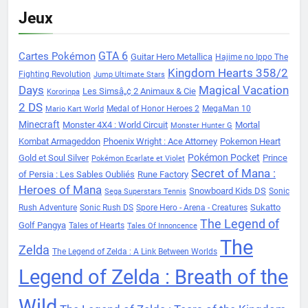
Jeux
Cartes Pokémon
GTA 6
Guitar Hero Metallica
Hajime no Ippo The
Kingdom Hearts 358/2
Fighting Revolution
Jump Ultimate Stars
Days
Magical Vacation
Les Simsâ„¢ 2 Animaux & Cie
Kororinpa
2 DS
Medal of Honor Heroes 2
MegaMan 10
Mario Kart World
Minecraft
Monster 4X4 : World Circuit
Mortal
Monster Hunter G
Kombat Armageddon
Phoenix Wright : Ace Attorney
Pokemon Heart
Pokémon Pocket
Gold et Soul Silver
Prince
Pokémon Ecarlate et Violet
Secret of Mana :
of Persia : Les Sables Oubliés
Rune Factory
Heroes of Mana
Snowboard Kids DS
Sonic
Sega Superstars Tennis
Sukatto
Rush Adventure
Sonic Rush DS
Spore Hero - Arena - Creatures
The Legend of
Golf Pangya
Tales of Hearts
Tales Of Innoncence
The
Zelda
The Legend of Zelda : A Link Between Worlds
Legend of Zelda : Breath of the
Wild