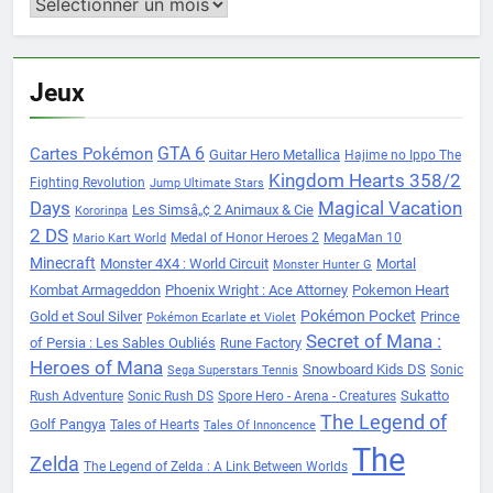
Archives
Jeux
Cartes Pokémon
GTA 6
Guitar Hero Metallica
Hajime no Ippo The
Kingdom Hearts 358/2
Fighting Revolution
Jump Ultimate Stars
Days
Magical Vacation
Les Simsâ„¢ 2 Animaux & Cie
Kororinpa
2 DS
Medal of Honor Heroes 2
MegaMan 10
Mario Kart World
Minecraft
Monster 4X4 : World Circuit
Mortal
Monster Hunter G
Kombat Armageddon
Phoenix Wright : Ace Attorney
Pokemon Heart
Pokémon Pocket
Gold et Soul Silver
Prince
Pokémon Ecarlate et Violet
Secret of Mana :
of Persia : Les Sables Oubliés
Rune Factory
Heroes of Mana
Snowboard Kids DS
Sonic
Sega Superstars Tennis
Sukatto
Rush Adventure
Sonic Rush DS
Spore Hero - Arena - Creatures
The Legend of
Golf Pangya
Tales of Hearts
Tales Of Innoncence
The
Zelda
The Legend of Zelda : A Link Between Worlds