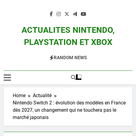
Skip
to
content
ACTUALITES NINTENDO,
PLAYSTATION ET XBOX
Actualité Des Consoles Nintendo Switch, 3DS, Wii U Et Des Jeux Vidéo Mario,
RANDOM NEWS
Zelda, Splatoon, Pokemon Entre Autres
Home
Actualité
Nintendo Switch 2 : évolution des modèles en France
dès 2027, un changement qui ne touchera pas le
marché japonais