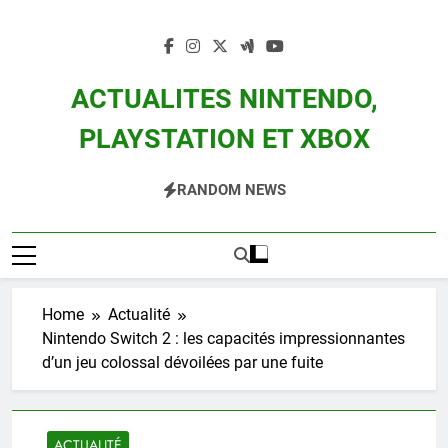
Skip
to
content
ACTUALITES NINTENDO,
PLAYSTATION ET XBOX
Actualité Des Consoles Nintendo Switch, 3DS, Wii U Et Des Jeux Vidéo Mario,
RANDOM NEWS
Zelda, Splatoon, Pokemon Entre Autres
Home
Actualité
Nintendo Switch 2 : les capacités impressionnantes
d’un jeu colossal dévoilées par une fuite
ACTUALITÉ