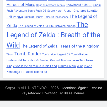
Heroes of Mana
Snowboard Kids DS
Sonic
Sega Superstars Tennis
Sukatto
Rush Adventure
Sonic Rush DS
Spore Hero - Arena - Creatures
The Legend of
Golf Pangya
Tales of Hearts
Tales Of Innoncence
The
Zelda
The Legend of Zelda : A Link Between Worlds
Legend of Zelda : Breath of the
Wild
The Legend of Zelda : Tears of the Kingdom
Tomb Raider
Tomb Raider
Thorn
Tomb raider Legend DS
Underworld
Tout nouveau Tout beau :
Tony Hawk’s Proving Ground
Tingle voit la vie en rose à Rubis Land
Trauma Team
Wing Island
Xenosaga I-II
Yoshi Isldand ds
Copyrith ALL NINTENDO - 2026 -
-
Mentions légales
casino
Powered By
.
Paysafecard
BlazeThemes