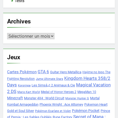
Tests
Archives
Archives
Jeux
Cartes Pokémon
GTA 6
Guitar Hero Metallica
Hajime no Ippo The
Kingdom Hearts 358/2
Fighting Revolution
Jump Ultimate Stars
Days
Magical Vacation
Les Simsâ„¢ 2 Animaux & Cie
Kororinpa
2 DS
Medal of Honor Heroes 2
MegaMan 10
Mario Kart World
Minecraft
Monster 4X4 : World Circuit
Mortal
Monster Hunter G
Kombat Armageddon
Phoenix Wright : Ace Attorney
Pokemon Heart
Pokémon Pocket
Gold et Soul Silver
Prince
Pokémon Ecarlate et Violet
Secret of Mana :
of Persia : Les Sables Oubliés
Rune Factory