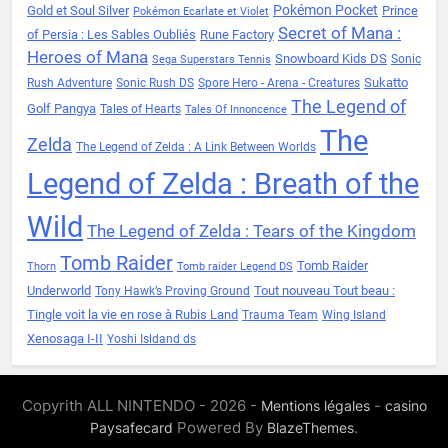
Pokémon Pocket
Gold et Soul Silver
Prince
Pokémon Ecarlate et Violet
Secret of Mana :
of Persia : Les Sables Oubliés
Rune Factory
Heroes of Mana
Snowboard Kids DS
Sonic
Sega Superstars Tennis
Sukatto
Rush Adventure
Sonic Rush DS
Spore Hero - Arena - Creatures
The Legend of
Golf Pangya
Tales of Hearts
Tales Of Innoncence
The
Zelda
The Legend of Zelda : A Link Between Worlds
Legend of Zelda : Breath of the
Wild
The Legend of Zelda : Tears of the Kingdom
Tomb Raider
Tomb Raider
Thorn
Tomb raider Legend DS
Underworld
Tout nouveau Tout beau :
Tony Hawk’s Proving Ground
Tingle voit la vie en rose à Rubis Land
Trauma Team
Wing Island
Xenosaga I-II
Yoshi Isldand ds
Copyrith ALL NINTENDO - 2026 -
-
Mentions légales
casino
Powered By
.
Paysafecard
BlazeThemes