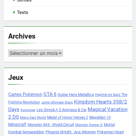
Sorties
Tests
Archives
Archives
Jeux
Cartes Pokémon
GTA 6
Guitar Hero Metallica
Hajime no Ippo The
Kingdom Hearts 358/2
Fighting Revolution
Jump Ultimate Stars
Days
Magical Vacation
Les Simsâ„¢ 2 Animaux & Cie
Kororinpa
2 DS
Medal of Honor Heroes 2
MegaMan 10
Mario Kart World
Minecraft
Monster 4X4 : World Circuit
Mortal
Monster Hunter G
Kombat Armageddon
Phoenix Wright : Ace Attorney
Pokemon Heart