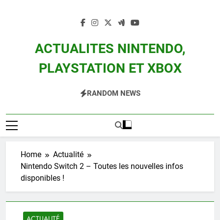
Skip
to
content
ACTUALITES NINTENDO,
PLAYSTATION ET XBOX
Actualité Des Consoles Nintendo Switch, 3DS, Wii U Et Des Jeux Vidéo Mario,
RANDOM NEWS
Zelda, Splatoon, Pokemon Entre Autres
Home
Actualité
Nintendo Switch 2 – Toutes les nouvelles infos
disponibles !
ACTUALITÉ