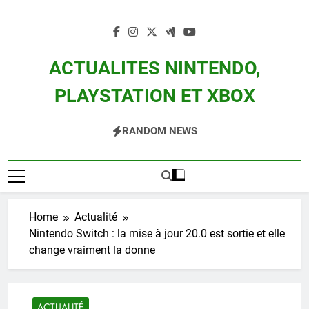
Skip
to
content
ACTUALITES NINTENDO,
PLAYSTATION ET XBOX
Actualité Des Consoles Nintendo Switch, 3DS, Wii U Et Des Jeux Vidéo Mario,
RANDOM NEWS
Zelda, Splatoon, Pokemon Entre Autres
Home
Actualité
Nintendo Switch : la mise à jour 20.0 est sortie et elle
change vraiment la donne
ACTUALITÉ