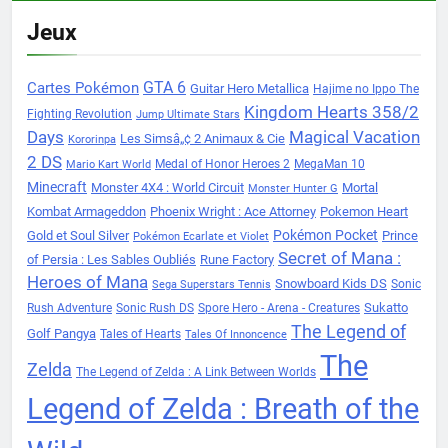
Jeux
Cartes Pokémon
GTA 6
Guitar Hero Metallica
Hajime no Ippo The
Kingdom Hearts 358/2
Fighting Revolution
Jump Ultimate Stars
Days
Magical Vacation
Les Simsâ„¢ 2 Animaux & Cie
Kororinpa
2 DS
Medal of Honor Heroes 2
MegaMan 10
Mario Kart World
Minecraft
Monster 4X4 : World Circuit
Mortal
Monster Hunter G
Kombat Armageddon
Phoenix Wright : Ace Attorney
Pokemon Heart
Pokémon Pocket
Gold et Soul Silver
Prince
Pokémon Ecarlate et Violet
Secret of Mana :
of Persia : Les Sables Oubliés
Rune Factory
Heroes of Mana
Snowboard Kids DS
Sonic
Sega Superstars Tennis
Sukatto
Rush Adventure
Sonic Rush DS
Spore Hero - Arena - Creatures
The Legend of
Golf Pangya
Tales of Hearts
Tales Of Innoncence
The
Zelda
The Legend of Zelda : A Link Between Worlds
Legend of Zelda : Breath of the