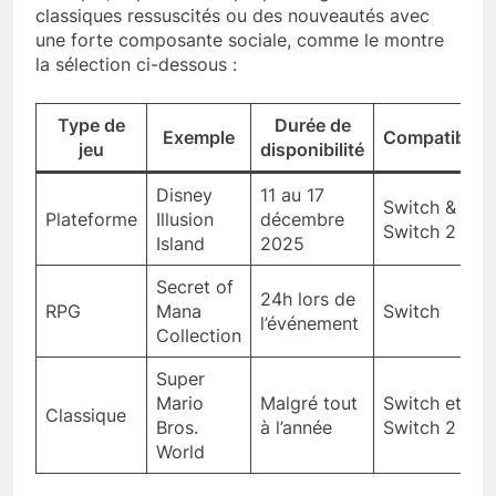
classiques ressuscités ou des nouveautés avec
une forte composante sociale, comme le montre
la sélection ci-dessous :
Type de
Durée de
Exemple
Compatibilité
jeu
disponibilité
Disney
11 au 17
Switch &
Plateforme
Illusion
décembre
Switch 2
Island
2025
Secret of
24h lors de
RPG
Mana
Switch
l’événement
Collection
Super
Mario
Malgré tout
Switch et
Classique
Bros.
à l’année
Switch 2
World