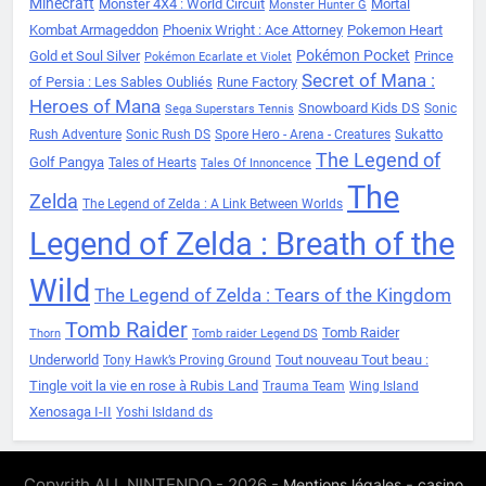
Minecraft
Monster 4X4 : World Circuit
Mortal
Monster Hunter G
Kombat Armageddon
Phoenix Wright : Ace Attorney
Pokemon Heart
Pokémon Pocket
Gold et Soul Silver
Prince
Pokémon Ecarlate et Violet
Secret of Mana :
of Persia : Les Sables Oubliés
Rune Factory
Heroes of Mana
Snowboard Kids DS
Sonic
Sega Superstars Tennis
Sukatto
Rush Adventure
Sonic Rush DS
Spore Hero - Arena - Creatures
The Legend of
Golf Pangya
Tales of Hearts
Tales Of Innoncence
The
Zelda
The Legend of Zelda : A Link Between Worlds
Legend of Zelda : Breath of the
Wild
The Legend of Zelda : Tears of the Kingdom
Tomb Raider
Tomb Raider
Thorn
Tomb raider Legend DS
Underworld
Tout nouveau Tout beau :
Tony Hawk’s Proving Ground
Tingle voit la vie en rose à Rubis Land
Trauma Team
Wing Island
Xenosaga I-II
Yoshi Isldand ds
Copyrith ALL NINTENDO - 2026 -
-
Mentions légales
casino