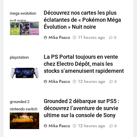
Découvrez nos cartes les plus
mega evolution
éclatantes de « Pokémon Méga
nuit noire
Évolution » Nuit noire
Mika Pasco
11 heures ago
0
La PS Portal toujours en vente
playstation
chez Electro Dépôt, mais les
portal pro
stocks s’amenuisent rapidement
Mika Pasco
12 heures ago
0
Grounded 2 débarque sur PS5 :
grounded 2
découvrez l’aventure de survie
nintendo switch
ultime sur la console de Sony
2
Mika Pasco
12 heures ago
0