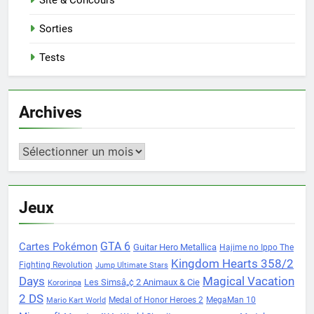
Site & Concours
Sorties
Tests
Archives
Archives
Jeux
Cartes Pokémon
GTA 6
Guitar Hero Metallica
Hajime no Ippo The
Kingdom Hearts 358/2
Fighting Revolution
Jump Ultimate Stars
Days
Magical Vacation
Les Simsâ„¢ 2 Animaux & Cie
Kororinpa
2 DS
Medal of Honor Heroes 2
MegaMan 10
Mario Kart World