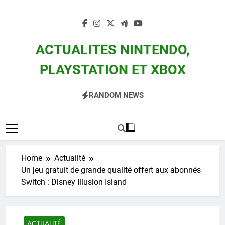
Skip
to
content
ACTUALITES NINTENDO,
PLAYSTATION ET XBOX
Actualité Des Consoles Nintendo Switch, 3DS, Wii U Et Des Jeux Vidéo Mario,
RANDOM NEWS
Zelda, Splatoon, Pokemon Entre Autres
Home
Actualité
Un jeu gratuit de grande qualité offert aux abonnés
Switch : Disney Illusion Island
ACTUALITÉ