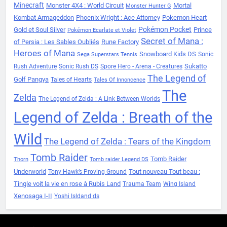
Minecraft
Monster 4X4 : World Circuit
Mortal
Monster Hunter G
Kombat Armageddon
Phoenix Wright : Ace Attorney
Pokemon Heart
Pokémon Pocket
Gold et Soul Silver
Prince
Pokémon Ecarlate et Violet
Secret of Mana :
of Persia : Les Sables Oubliés
Rune Factory
Heroes of Mana
Snowboard Kids DS
Sonic
Sega Superstars Tennis
Sukatto
Rush Adventure
Sonic Rush DS
Spore Hero - Arena - Creatures
The Legend of
Golf Pangya
Tales of Hearts
Tales Of Innoncence
The
Zelda
The Legend of Zelda : A Link Between Worlds
Legend of Zelda : Breath of the
Wild
The Legend of Zelda : Tears of the Kingdom
Tomb Raider
Tomb Raider
Thorn
Tomb raider Legend DS
Underworld
Tout nouveau Tout beau :
Tony Hawk’s Proving Ground
Tingle voit la vie en rose à Rubis Land
Trauma Team
Wing Island
Xenosaga I-II
Yoshi Isldand ds