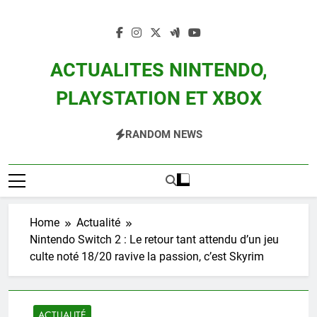
Skip
to
content
ACTUALITES NINTENDO,
PLAYSTATION ET XBOX
Actualité Des Consoles Nintendo Switch, 3DS, Wii U Et Des Jeux Vidéo Mario,
RANDOM NEWS
Zelda, Splatoon, Pokemon Entre Autres
Home
Actualité
Nintendo Switch 2 : Le retour tant attendu d’un jeu
culte noté 18/20 ravive la passion, c’est Skyrim
ACTUALITÉ