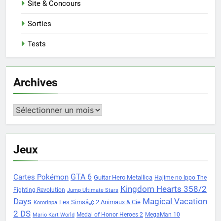
Site & Concours
Sorties
Tests
Archives
Archives
Jeux
Cartes Pokémon
GTA 6
Guitar Hero Metallica
Hajime no Ippo The
Kingdom Hearts 358/2
Fighting Revolution
Jump Ultimate Stars
Days
Magical Vacation
Les Simsâ„¢ 2 Animaux & Cie
Kororinpa
2 DS
Medal of Honor Heroes 2
MegaMan 10
Mario Kart World