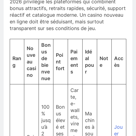
2026 privilégie les plateformes qui combinent
bonus attractifs, retraits rapides, sécurité, support
réactif et catalogue moderne. Un casino nouveau
en ligne doit être séduisant, mais surtout
transparent sur ses conditions de jeu.
Bon
No
us
Pai
Idé
uve
Poi
Ran
de
em
al
Not
Acc
au
nt
g
bie
ent
pou
e
ès
casi
fort
nve
s
r
no
nue
Car
te,
e-
100
Bon
wall
%
us
Ma
ets,
jusq
élev
chin
vire
u’à
é et
es à
Jou
me
2
ses
sou
er