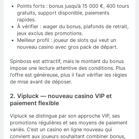
Points forts : bonus jusqu’à 15 000 €, 400 tours
gratuits, support disponible, paiements
rapides.
À vérifier : wager du bonus, plafonds de retrait,
jeux exclus des promotions.
Meilleur profil : joueur de slots qui veut un
nouveau casino avec gros pack de départ.
Spinboss est attractif, mais le montant du bonus
impose une lecture attentive des conditions. Plus
l’offre est généreuse, plus il faut vérifier les règles
de mise avant de déposer.
2. Vipluck — nouveau casino VIP et
paiement flexible
Vipluck se distingue par son approche VIP, ses
promotions régulières et ses moyens de paiement
variés. C’est un casino en ligne nouveau qui
convient aux joueurs souhaitant combiner bonus,