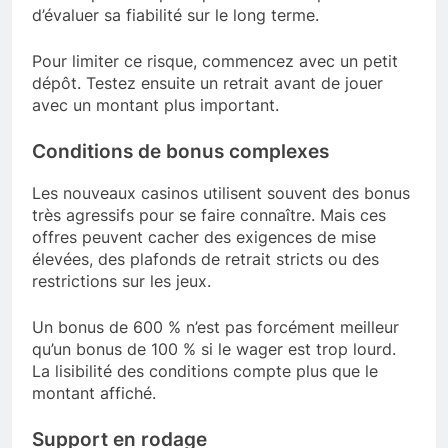
d’évaluer sa fiabilité sur le long terme.
Pour limiter ce risque, commencez avec un petit
dépôt. Testez ensuite un retrait avant de jouer
avec un montant plus important.
Conditions de bonus complexes
Les nouveaux casinos utilisent souvent des bonus
très agressifs pour se faire connaître. Mais ces
offres peuvent cacher des exigences de mise
élevées, des plafonds de retrait stricts ou des
restrictions sur les jeux.
Un bonus de 600 % n’est pas forcément meilleur
qu’un bonus de 100 % si le wager est trop lourd.
La lisibilité des conditions compte plus que le
montant affiché.
Support en rodage