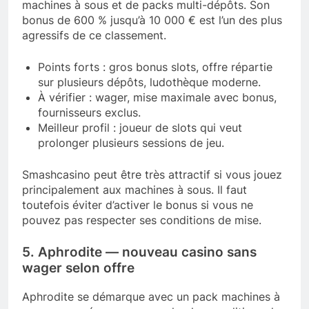
machines à sous et de packs multi-dépôts. Son
bonus de 600 % jusqu’à 10 000 € est l’un des plus
agressifs de ce classement.
Points forts : gros bonus slots, offre répartie
sur plusieurs dépôts, ludothèque moderne.
À vérifier : wager, mise maximale avec bonus,
fournisseurs exclus.
Meilleur profil : joueur de slots qui veut
prolonger plusieurs sessions de jeu.
Smashcasino peut être très attractif si vous jouez
principalement aux machines à sous. Il faut
toutefois éviter d’activer le bonus si vous ne
pouvez pas respecter ses conditions de mise.
5. Aphrodite — nouveau casino sans
wager selon offre
Aphrodite se démarque avec un pack machines à