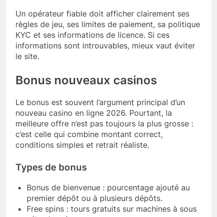
Un opérateur fiable doit afficher clairement ses
règles de jeu, ses limites de paiement, sa politique
KYC et ses informations de licence. Si ces
informations sont introuvables, mieux vaut éviter
le site.
Bonus nouveaux casinos
Le bonus est souvent l’argument principal d’un
nouveau casino en ligne 2026. Pourtant, la
meilleure offre n’est pas toujours la plus grosse :
c’est celle qui combine montant correct,
conditions simples et retrait réaliste.
Types de bonus
Bonus de bienvenue : pourcentage ajouté au
premier dépôt ou à plusieurs dépôts.
Free spins : tours gratuits sur machines à sous