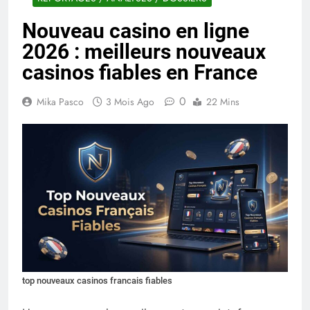
Nouveau casino en ligne
2026 : meilleurs nouveaux
casinos fiables en France
0
Mika Pasco
3 Mois Ago
22 Mins
top nouveaux casinos francais fiables