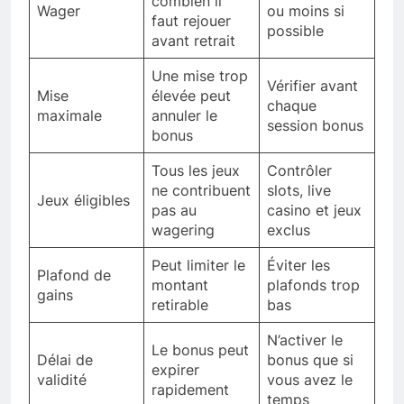
combien il
Wager
ou moins si
faut rejouer
possible
avant retrait
Une mise trop
Vérifier avant
Mise
élevée peut
chaque
maximale
annuler le
session bonus
bonus
Tous les jeux
Contrôler
ne contribuent
slots, live
Jeux éligibles
pas au
casino et jeux
wagering
exclus
Peut limiter le
Éviter les
Plafond de
montant
plafonds trop
gains
retirable
bas
N’activer le
Le bonus peut
Délai de
bonus que si
expirer
validité
vous avez le
rapidement
temps