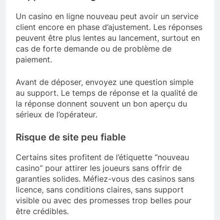
Un casino en ligne nouveau peut avoir un service
client encore en phase d’ajustement. Les réponses
peuvent être plus lentes au lancement, surtout en
cas de forte demande ou de problème de
paiement.
Avant de déposer, envoyez une question simple
au support. Le temps de réponse et la qualité de
la réponse donnent souvent un bon aperçu du
sérieux de l’opérateur.
Risque de site peu fiable
Certains sites profitent de l’étiquette “nouveau
casino” pour attirer les joueurs sans offrir de
garanties solides. Méfiez-vous des casinos sans
licence, sans conditions claires, sans support
visible ou avec des promesses trop belles pour
être crédibles.