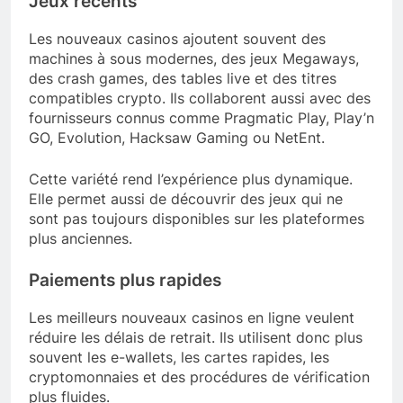
Jeux récents
Les nouveaux casinos ajoutent souvent des
machines à sous modernes, des jeux Megaways,
des crash games, des tables live et des titres
compatibles crypto. Ils collaborent aussi avec des
fournisseurs connus comme Pragmatic Play, Play’n
GO, Evolution, Hacksaw Gaming ou NetEnt.
Cette variété rend l’expérience plus dynamique.
Elle permet aussi de découvrir des jeux qui ne
sont pas toujours disponibles sur les plateformes
plus anciennes.
Paiements plus rapides
Les meilleurs nouveaux casinos en ligne veulent
réduire les délais de retrait. Ils utilisent donc plus
souvent les e-wallets, les cartes rapides, les
cryptomonnaies et des procédures de vérification
plus fluides.