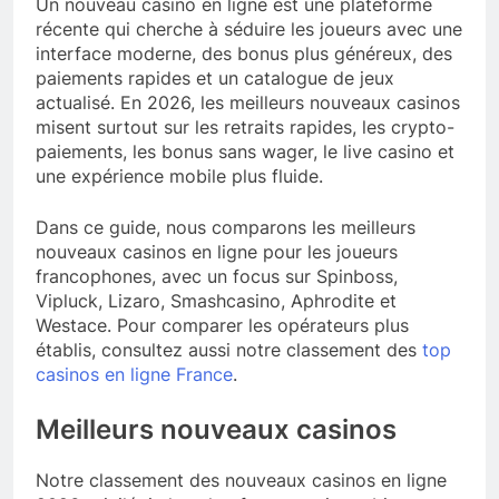
Un nouveau casino en ligne est une plateforme
récente qui cherche à séduire les joueurs avec une
interface moderne, des bonus plus généreux, des
paiements rapides et un catalogue de jeux
actualisé. En 2026, les meilleurs nouveaux casinos
misent surtout sur les retraits rapides, les crypto-
paiements, les bonus sans wager, le live casino et
une expérience mobile plus fluide.
Dans ce guide, nous comparons les meilleurs
nouveaux casinos en ligne pour les joueurs
francophones, avec un focus sur Spinboss,
Vipluck, Lizaro, Smashcasino, Aphrodite et
Westace. Pour comparer les opérateurs plus
établis, consultez aussi notre classement des
top
casinos en ligne France
.
Meilleurs nouveaux casinos
Notre classement des nouveaux casinos en ligne