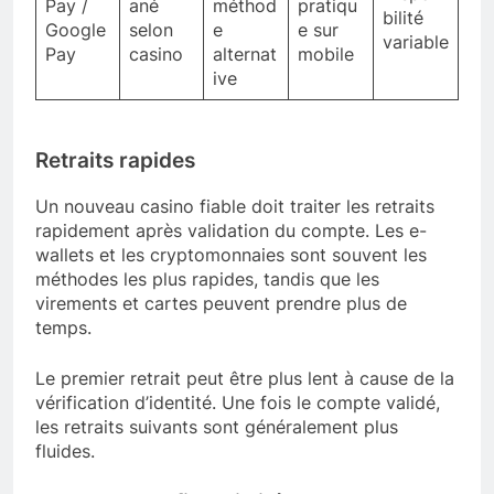
Pay /
ané
méthod
pratiqu
bilité
Google
selon
e
e sur
variable
Pay
casino
alternat
mobile
ive
Retraits rapides
Un nouveau casino fiable doit traiter les retraits
rapidement après validation du compte. Les e-
wallets et les cryptomonnaies sont souvent les
méthodes les plus rapides, tandis que les
virements et cartes peuvent prendre plus de
temps.
Le premier retrait peut être plus lent à cause de la
vérification d’identité. Une fois le compte validé,
les retraits suivants sont généralement plus
fluides.