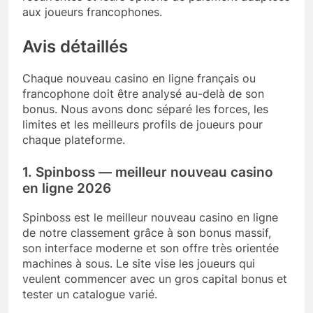
aux joueurs francophones.
Avis détaillés
Chaque nouveau casino en ligne français ou
francophone doit être analysé au-delà de son
bonus. Nous avons donc séparé les forces, les
limites et les meilleurs profils de joueurs pour
chaque plateforme.
1. Spinboss — meilleur nouveau casino
en ligne 2026
Spinboss est le meilleur nouveau casino en ligne
de notre classement grâce à son bonus massif,
son interface moderne et son offre très orientée
machines à sous. Le site vise les joueurs qui
veulent commencer avec un gros capital bonus et
tester un catalogue varié.