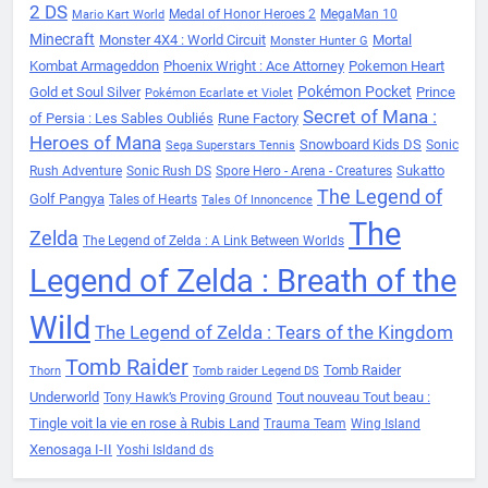
2 DS
Medal of Honor Heroes 2
MegaMan 10
Mario Kart World
Minecraft
Monster 4X4 : World Circuit
Mortal
Monster Hunter G
Kombat Armageddon
Phoenix Wright : Ace Attorney
Pokemon Heart
Pokémon Pocket
Gold et Soul Silver
Prince
Pokémon Ecarlate et Violet
Secret of Mana :
of Persia : Les Sables Oubliés
Rune Factory
Heroes of Mana
Snowboard Kids DS
Sonic
Sega Superstars Tennis
Sukatto
Rush Adventure
Sonic Rush DS
Spore Hero - Arena - Creatures
The Legend of
Golf Pangya
Tales of Hearts
Tales Of Innoncence
The
Zelda
The Legend of Zelda : A Link Between Worlds
Legend of Zelda : Breath of the
Wild
The Legend of Zelda : Tears of the Kingdom
Tomb Raider
Tomb Raider
Thorn
Tomb raider Legend DS
Underworld
Tout nouveau Tout beau :
Tony Hawk’s Proving Ground
Tingle voit la vie en rose à Rubis Land
Trauma Team
Wing Island
Xenosaga I-II
Yoshi Isldand ds