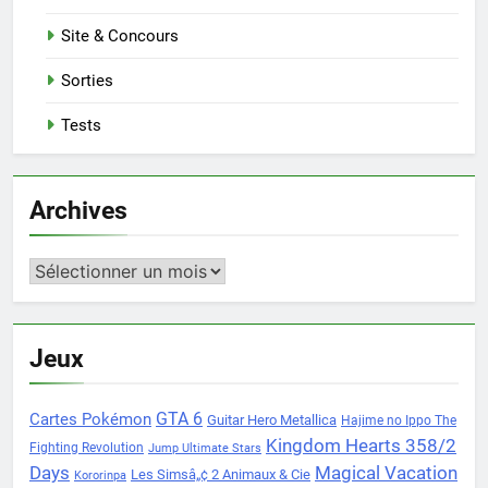
Site & Concours
Sorties
Tests
Archives
Archives
Jeux
Cartes Pokémon
GTA 6
Guitar Hero Metallica
Hajime no Ippo The
Kingdom Hearts 358/2
Fighting Revolution
Jump Ultimate Stars
Days
Magical Vacation
Les Simsâ„¢ 2 Animaux & Cie
Kororinpa