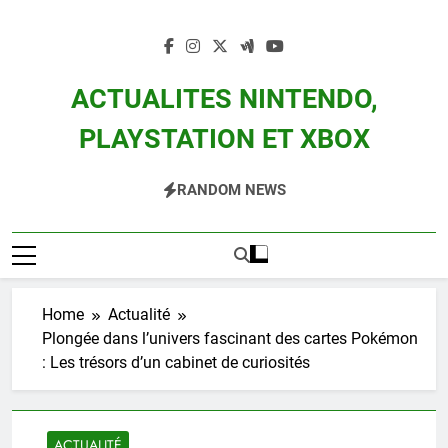
Skip
to
content
ACTUALITES NINTENDO,
PLAYSTATION ET XBOX
Actualité Des Consoles Nintendo Switch, 3DS, Wii U Et Des Jeux Vidéo Mario,
RANDOM NEWS
Zelda, Splatoon, Pokemon Entre Autres
Home
Actualité
Plongée dans l’univers fascinant des cartes Pokémon
: Les trésors d’un cabinet de curiosités
ACTUALITÉ