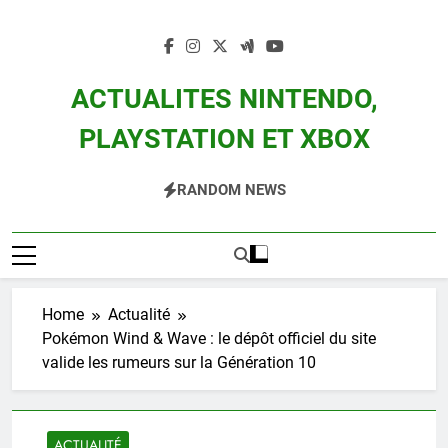
Skip
to
content
ACTUALITES NINTENDO,
PLAYSTATION ET XBOX
Actualité Des Consoles Nintendo Switch, 3DS, Wii U Et Des Jeux Vidéo Mario,
RANDOM NEWS
Zelda, Splatoon, Pokemon Entre Autres
Home
Actualité
Pokémon Wind & Wave : le dépôt officiel du site
valide les rumeurs sur la Génération 10
ACTUALITÉ