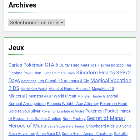
Archives
Archives
Jeux
Cartes Pokémon
GTA 6
Guitar Hero Metallica
Hajime no Ippo The
Kingdom Hearts 358/2
Fighting Revolution
Jump Ultimate Stars
Days
Magical Vacation
Les Simsâ„¢ 2 Animaux & Cie
Kororinpa
2 DS
Medal of Honor Heroes 2
MegaMan 10
Mario Kart World
Minecraft
Monster 4X4 : World Circuit
Mortal
Monster Hunter G
Kombat Armageddon
Phoenix Wright : Ace Attorney
Pokemon Heart
Pokémon Pocket
Gold et Soul Silver
Prince
Pokémon Ecarlate et Violet
Secret of Mana :
of Persia : Les Sables Oubliés
Rune Factory
Heroes of Mana
Snowboard Kids DS
Sonic
Sega Superstars Tennis
Sukatto
Rush Adventure
Sonic Rush DS
Spore Hero - Arena - Creatures