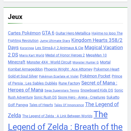
Jeux
Cartes Pokémon
GTA 6
Guitar Hero Metallica
Hajime no Ippo The
Kingdom Hearts 358/2
Fighting Revolution
Jump Ultimate Stars
Days
Magical Vacation
Les Simsâ„¢ 2 Animaux & Cie
Kororinpa
2 DS
Medal of Honor Heroes 2
MegaMan 10
Mario Kart World
Minecraft
Monster 4X4 : World Circuit
Mortal
Monster Hunter G
Kombat Armageddon
Phoenix Wright : Ace Attorney
Pokemon Heart
Pokémon Pocket
Gold et Soul Silver
Prince
Pokémon Ecarlate et Violet
Secret of Mana :
of Persia : Les Sables Oubliés
Rune Factory
Heroes of Mana
Snowboard Kids DS
Sonic
Sega Superstars Tennis
Sukatto
Rush Adventure
Sonic Rush DS
Spore Hero - Arena - Creatures
The Legend of
Golf Pangya
Tales of Hearts
Tales Of Innoncence
The
Zelda
The Legend of Zelda : A Link Between Worlds
Legend of Zelda : Breath of the