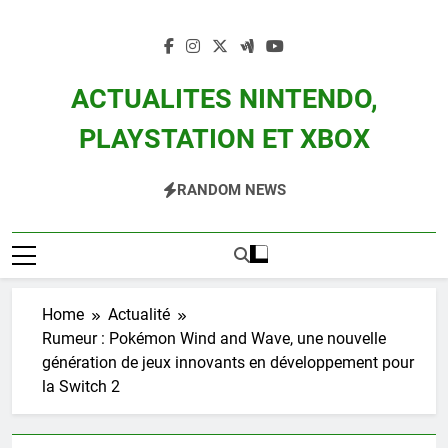
Skip
to
content
ACTUALITES NINTENDO,
PLAYSTATION ET XBOX
Actualité Des Consoles Nintendo Switch, 3DS, Wii U Et Des Jeux Vidéo Mario,
RANDOM NEWS
Zelda, Splatoon, Pokemon Entre Autres
Home
Actualité
Rumeur : Pokémon Wind and Wave, une nouvelle
génération de jeux innovants en développement pour
la Switch 2