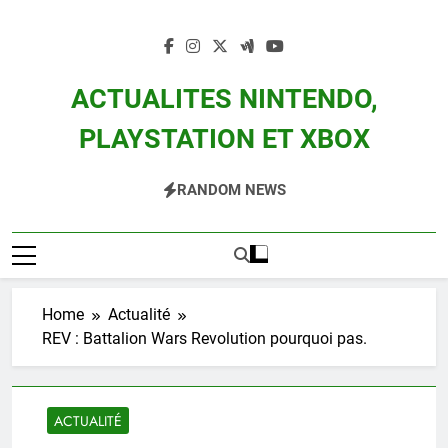
Skip
to
content
ACTUALITES NINTENDO,
PLAYSTATION ET XBOX
Actualité Des Consoles Nintendo Switch, 3DS, Wii U Et Des Jeux Vidéo Mario,
RANDOM NEWS
Zelda, Splatoon, Pokemon Entre Autres
Home
Actualité
REV : Battalion Wars Revolution pourquoi pas.
ACTUALITÉ