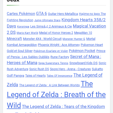
Cartes Pokémon
GTA 6
Guitar Hero Metallica
Hajime no Ippo The
Kingdom Hearts 358/2
Fighting Revolution
Jump Ultimate Stars
Days
Magical Vacation
Les Simsâ„¢ 2 Animaux & Cie
Kororinpa
2 DS
Medal of Honor Heroes 2
MegaMan 10
Mario Kart World
Minecraft
Monster 4X4 : World Circuit
Mortal
Monster Hunter G
Kombat Armageddon
Phoenix Wright : Ace Attorney
Pokemon Heart
Pokémon Pocket
Gold et Soul Silver
Prince
Pokémon Ecarlate et Violet
Secret of Mana :
of Persia : Les Sables Oubliés
Rune Factory
Heroes of Mana
Snowboard Kids DS
Sonic
Sega Superstars Tennis
Sukatto
Rush Adventure
Sonic Rush DS
Spore Hero - Arena - Creatures
The Legend of
Golf Pangya
Tales of Hearts
Tales Of Innoncence
The
Zelda
The Legend of Zelda : A Link Between Worlds
Legend of Zelda : Breath of the
Wild
The Legend of Zelda : Tears of the Kingdom