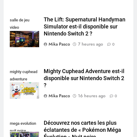
The Lift: Supernatural Handyman
salle de jeu
Simulator est-il disponible sur
video
Nintendo Switch 2 ?
collectionneur
Mika Pasco
7 heures ago
0
Mighty Cuphead Adventure est-il
mighty cuphead
disponible sur Nintendo Switch 2
adventure
?
nintendo switch
Mika Pasco
16 heures ago
0
Découvrez nos cartes les plus
mega evolution
éclatantes de « Pokémon Méga
nuit noire
Évolution » Nuit noire