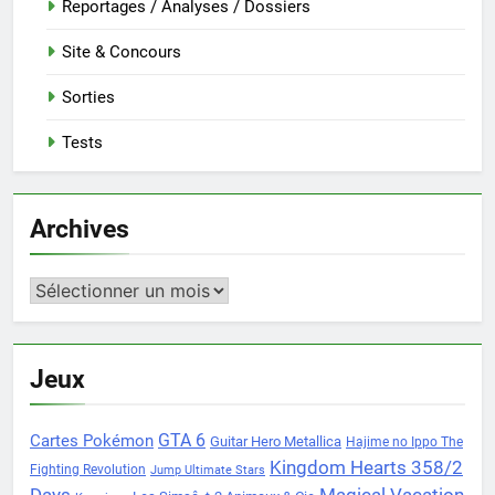
Reportages / Analyses / Dossiers
Site & Concours
Sorties
Tests
Archives
Archives
Jeux
Cartes Pokémon
GTA 6
Guitar Hero Metallica
Hajime no Ippo The
Kingdom Hearts 358/2
Fighting Revolution
Jump Ultimate Stars
Days
Magical Vacation