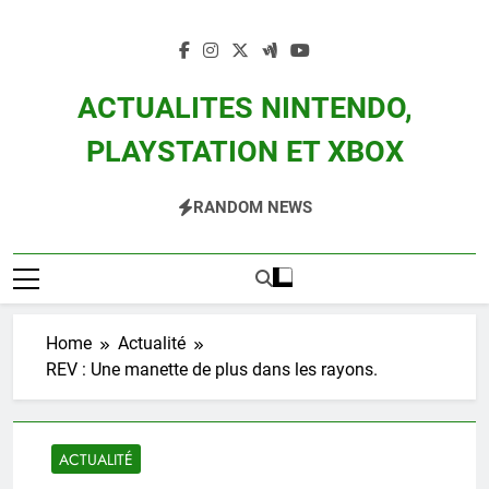
Skip
to
content
ACTUALITES NINTENDO,
PLAYSTATION ET XBOX
Actualité Des Consoles Nintendo Switch, 3DS, Wii U Et Des Jeux Vidéo Mario,
RANDOM NEWS
Zelda, Splatoon, Pokemon Entre Autres
Home
Actualité
REV : Une manette de plus dans les rayons.
ACTUALITÉ