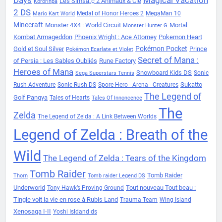
Les Simsâ„¢ 2 Animaux & Cie
Kororinpa
2 DS
Medal of Honor Heroes 2
MegaMan 10
Mario Kart World
Minecraft
Monster 4X4 : World Circuit
Mortal
Monster Hunter G
Kombat Armageddon
Phoenix Wright : Ace Attorney
Pokemon Heart
Pokémon Pocket
Gold et Soul Silver
Prince
Pokémon Ecarlate et Violet
Secret of Mana :
of Persia : Les Sables Oubliés
Rune Factory
Heroes of Mana
Snowboard Kids DS
Sonic
Sega Superstars Tennis
Sukatto
Rush Adventure
Sonic Rush DS
Spore Hero - Arena - Creatures
The Legend of
Golf Pangya
Tales of Hearts
Tales Of Innoncence
The
Zelda
The Legend of Zelda : A Link Between Worlds
Legend of Zelda : Breath of the
Wild
The Legend of Zelda : Tears of the Kingdom
Tomb Raider
Tomb Raider
Thorn
Tomb raider Legend DS
Underworld
Tout nouveau Tout beau :
Tony Hawk’s Proving Ground
Tingle voit la vie en rose à Rubis Land
Trauma Team
Wing Island
Xenosaga I-II
Yoshi Isldand ds