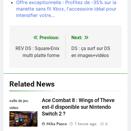
Offre exceptionnelle : Profitez de -35% sur la
manette sans fil Xbox, l'accessoire idéal pour
intensifier votre…
Previous:
Next:
Navigation
de
REV DS : Square-Enix
DS : ça surf sur DS
multi platte forme
en images+vidéos
l’article
Related News
Ace Combat 8 : Wings of Theve
salle de jeu
est-il disponible sur Nintendo
video
Switch 2 ?
collectionneur
Mika Pasco
1 heure ago
0