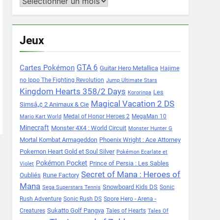
Archives
Jeux
Cartes Pokémon
GTA 6
Guitar Hero Metallica
Hajime
no Ippo The Fighting Revolution
Jump Ultimate Stars
Kingdom Hearts 358/2 Days
Les
Kororinpa
Magical Vacation 2 DS
Simsâ„¢ 2 Animaux & Cie
Medal of Honor Heroes 2
MegaMan 10
Mario Kart World
Minecraft
Monster 4X4 : World Circuit
Monster Hunter G
Mortal Kombat Armageddon
Phoenix Wright : Ace Attorney
Pokemon Heart Gold et Soul Silver
Pokémon Ecarlate et
Pokémon Pocket
Prince of Persia : Les Sables
Violet
Secret of Mana : Heroes of
Oubliés
Rune Factory
Mana
Snowboard Kids DS
Sonic
Sega Superstars Tennis
Rush Adventure
Sonic Rush DS
Spore Hero - Arena -
Sukatto Golf Pangya
Creatures
Tales of Hearts
Tales Of