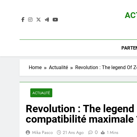
Skip
to
AC
content
Actualité D
PARTE
Home
Actualité
Revolution : The legend Of Z
ACTUALITÉ
Revolution : The legend
compatibilité maximale 
0
Mika Pasco
21 Ans Ago
1 Mins