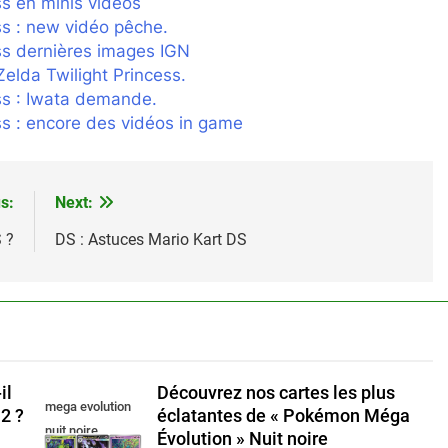
ss en minis vidéos
ss : new vidéo pêche.
ss dernières images IGN
elda Twilight Princess.
ss : Iwata demande.
ss : encore des vidéos in game
s:
Next:
 ?
DS : Astuces Mario Kart DS
il
Découvrez nos cartes les plus
mega evolution
2 ?
éclatantes de « Pokémon Méga
nuit noire
Évolution » Nuit noire