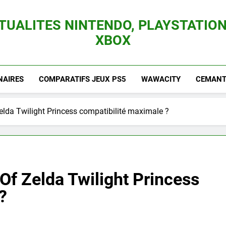
TUALITES NINTENDO, PLAYSTATION
XBOX
es Consoles Nintendo Switch, 3DS, Wii U Et Des Jeux Vidéo Mario, Zelda, Splatoon,
NAIRES
COMPARATIFS JEUX PS5
WAWACITY
CEMANTI
elda Twilight Princess compatibilité maximale ?
 Of Zelda Twilight Princess
?