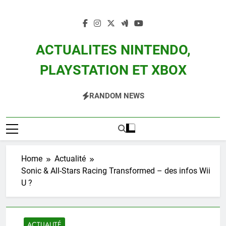
Skip
to
content
ACTUALITES NINTENDO,
PLAYSTATION ET XBOX
Actualité Des Consoles Nintendo Switch, 3DS, Wii U Et Des Jeux Vidéo Mario,
RANDOM NEWS
Zelda, Splatoon, Pokemon Entre Autres
Home
Actualité
Sonic & All-Stars Racing Transformed – des infos Wii
U ?
ACTUALITÉ