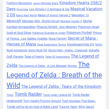
Kingdom Hearts 358/2
Fighting Revolution
Jump Ultimate Stars
Days
Magical Vacation
Les Simsâ„¢ 2 Animaux & Cie
Kororinpa
2 DS
Medal of Honor Heroes 2
MegaMan 10
Mario Kart World
Minecraft
Monster 4X4 : World Circuit
Mortal
Monster Hunter G
Kombat Armageddon
Phoenix Wright : Ace Attorney
Pokemon Heart
Pokémon Pocket
Gold et Soul Silver
Prince
Pokémon Ecarlate et Violet
Secret of Mana :
of Persia : Les Sables Oubliés
Rune Factory
Heroes of Mana
Snowboard Kids DS
Sonic
Sega Superstars Tennis
Sukatto
Rush Adventure
Sonic Rush DS
Spore Hero - Arena - Creatures
The Legend of
Golf Pangya
Tales of Hearts
Tales Of Innoncence
The
Zelda
The Legend of Zelda : A Link Between Worlds
Legend of Zelda : Breath of the
Wild
The Legend of Zelda : Tears of the Kingdom
Tomb Raider
Tomb Raider
Thorn
Tomb raider Legend DS
Underworld
Tout nouveau Tout beau :
Tony Hawk’s Proving Ground
Tingle voit la vie en rose à Rubis Land
Trauma Team
Wing Island