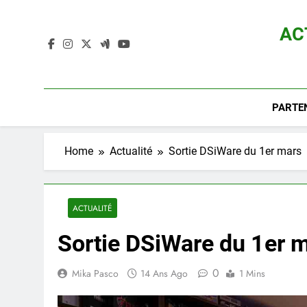
Skip
to
AC
content
Actualité D
PARTE
Home
Actualité
Sortie DSiWare du 1er mars
ACTUALITÉ
Sortie DSiWare du 1er 
0
Mika Pasco
14 Ans Ago
1 Mins