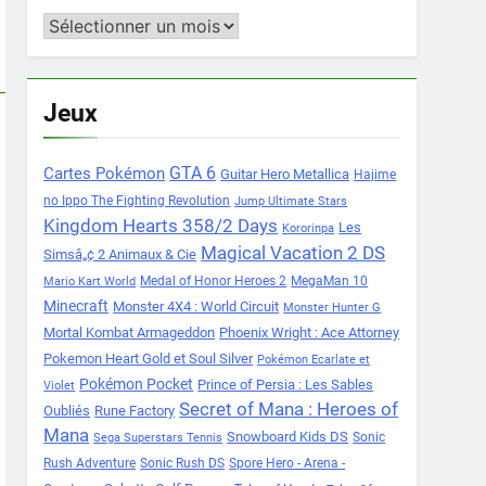
Archives
Jeux
Cartes Pokémon
GTA 6
Guitar Hero Metallica
Hajime
no Ippo The Fighting Revolution
Jump Ultimate Stars
Kingdom Hearts 358/2 Days
Les
Kororinpa
Magical Vacation 2 DS
Simsâ„¢ 2 Animaux & Cie
Medal of Honor Heroes 2
MegaMan 10
Mario Kart World
Minecraft
Monster 4X4 : World Circuit
Monster Hunter G
Mortal Kombat Armageddon
Phoenix Wright : Ace Attorney
Pokemon Heart Gold et Soul Silver
Pokémon Ecarlate et
Pokémon Pocket
Prince of Persia : Les Sables
Violet
Secret of Mana : Heroes of
Oubliés
Rune Factory
Mana
Snowboard Kids DS
Sonic
Sega Superstars Tennis
Rush Adventure
Sonic Rush DS
Spore Hero - Arena -