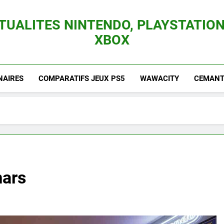
TUALITES NINTENDO, PLAYSTATION
XBOX
es Consoles Nintendo Switch, 3DS, Wii U Et Des Jeux Vidéo Mario, Zelda, Splatoon,
NAIRES
COMPARATIFS JEUX PS5
WAWACITY
CEMANTI
mars