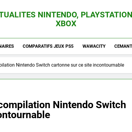
TUALITES NINTENDO, PLAYSTATION
XBOX
es Consoles Nintendo Switch, 3DS, Wii U Et Des Jeux Vidéo Mario, Zelda, Splatoon,
NAIRES
COMPARATIFS JEUX PS5
WAWACITY
CEMANTI
ilation Nintendo Switch cartonne sur ce site incontournable
 compilation Nintendo Switch
contournable