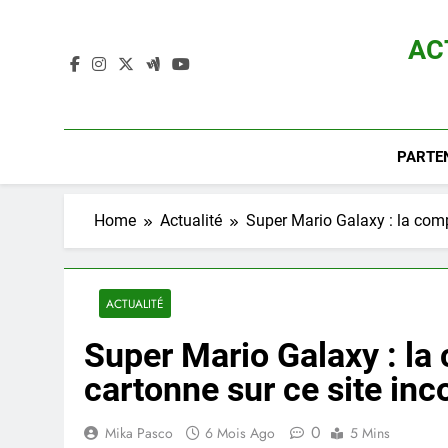
Skip
to
AC
content
Actualité D
PARTE
Home
Actualité
Super Mario Galaxy : la comp
ACTUALITÉ
Super Mario Galaxy : la
cartonne sur ce site in
0
Mika Pasco
6 Mois Ago
5 Mins