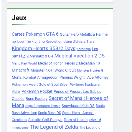
Jeux
Cartes Pokémon
GTA 6
Guitar Hero Metallica
Hajime
no Ippo The Fighting Revolution
Jump Ultimate Stars
Kingdom Hearts 358/2 Days
Les
Kororinpa
Magical Vacation 2 DS
Simsâ„¢ 2 Animaux & Cie
Medal of Honor Heroes 2
MegaMan 10
Mario Kart World
Minecraft
Monster 4X4 : World Circuit
Monster Hunter G
Mortal Kombat Armageddon
Phoenix Wright : Ace Attorney
Pokemon Heart Gold et Soul Silver
Pokémon Ecarlate et
Pokémon Pocket
Prince of Persia : Les Sables
Violet
Secret of Mana : Heroes of
Oubliés
Rune Factory
Mana
Snowboard Kids DS
Sonic
Sega Superstars Tennis
Rush Adventure
Sonic Rush DS
Spore Hero - Arena -
Sukatto Golf Pangya
Creatures
Tales of Hearts
Tales Of
The Legend of Zelda
The Legend of
Innoncence