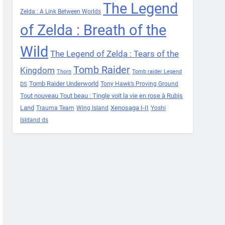
The Legend
Zelda : A Link Between Worlds
of Zelda : Breath of the
Wild
The Legend of Zelda : Tears of the
Tomb Raider
Kingdom
Thorn
Tomb raider Legend
Tomb Raider Underworld
Tony Hawk’s Proving Ground
DS
Tout nouveau Tout beau : Tingle voit la vie en rose à Rubis
Land
Xenosaga I-II
Trauma Team
Wing Island
Yoshi
Isldand ds