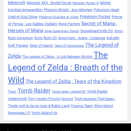
Minecraft
Monster 4X4 : World Circuit
Mortal
Monster Hunter G
Kombat Armageddon
Phoenix Wright : Ace Attorney
Pokemon Heart
Pokémon Pocket
Gold et Soul Silver
Prince
Pokémon Ecarlate et Violet
Secret of Mana :
of Persia : Les Sables Oubliés
Rune Factory
Heroes of Mana
Snowboard Kids DS
Sonic
Sega Superstars Tennis
Sukatto
Rush Adventure
Sonic Rush DS
Spore Hero - Arena - Creatures
The Legend of
Golf Pangya
Tales of Hearts
Tales Of Innoncence
The
Zelda
The Legend of Zelda : A Link Between Worlds
Legend of Zelda : Breath of the
Wild
The Legend of Zelda : Tears of the Kingdom
Tomb Raider
Tomb Raider
Thorn
Tomb raider Legend DS
Underworld
Tout nouveau Tout beau :
Tony Hawk’s Proving Ground
Tingle voit la vie en rose à Rubis Land
Trauma Team
Wing Island
Xenosaga I-II
Yoshi Isldand ds