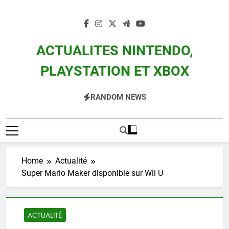
Skip
to
content
ACTUALITES NINTENDO,
PLAYSTATION ET XBOX
Actualité Des Consoles Nintendo Switch, 3DS, Wii U Et Des Jeux Vidéo Mario,
RANDOM NEWS
Zelda, Splatoon, Pokemon Entre Autres
Home
Actualité
Super Mario Maker disponible sur Wii U
ACTUALITÉ