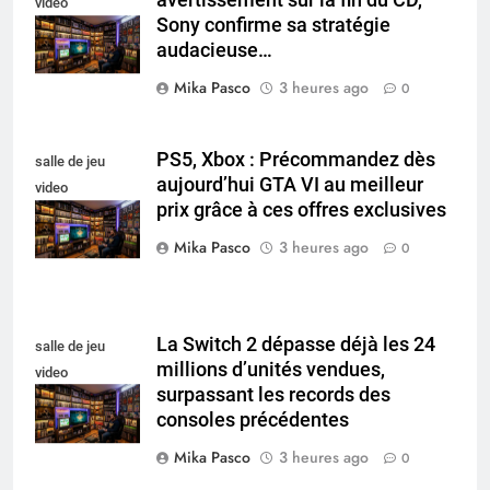
avertissement sur la fin du CD,
video
Sony confirme sa stratégie
collectionneur
audacieuse…
Mika Pasco
3 heures ago
0
PS5, Xbox : Précommandez dès
salle de jeu
aujourd’hui GTA VI au meilleur
video
prix grâce à ces offres exclusives
collectionneur
Mika Pasco
3 heures ago
0
La Switch 2 dépasse déjà les 24
salle de jeu
millions d’unités vendues,
video
surpassant les records des
collectionneur
consoles précédentes
Mika Pasco
3 heures ago
0