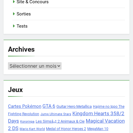
Site & Concours
Sorties
Tests
Archives
Archives
Jeux
Cartes Pokémon
GTA 6
Guitar Hero Metallica
Hajime no Ippo The
Kingdom Hearts 358/2
Fighting Revolution
Jump Ultimate Stars
Days
Magical Vacation
Les Simsâ„¢ 2 Animaux & Cie
Kororinpa
2 DS
Medal of Honor Heroes 2
MegaMan 10
Mario Kart World