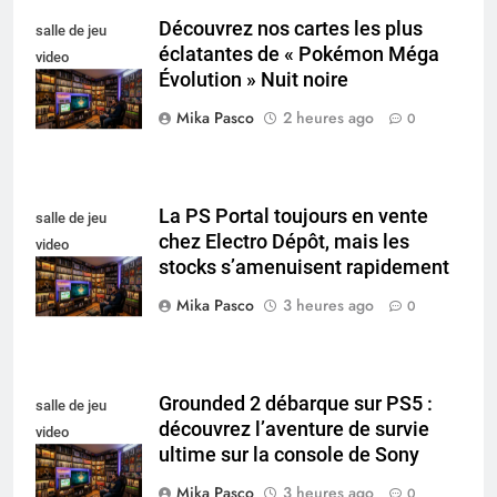
Découvrez nos cartes les plus
salle de jeu
éclatantes de « Pokémon Méga
video
Évolution » Nuit noire
collectionneur
Mika Pasco
2 heures ago
0
La PS Portal toujours en vente
salle de jeu
chez Electro Dépôt, mais les
video
stocks s’amenuisent rapidement
collectionneur
Mika Pasco
3 heures ago
0
Grounded 2 débarque sur PS5 :
salle de jeu
découvrez l’aventure de survie
video
ultime sur la console de Sony
collectionneur
Mika Pasco
3 heures ago
0