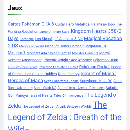
Jeux
Cartes Pokémon
GTA 6
Guitar Hero Metallica
Hajime no Ippo The
Kingdom Hearts 358/2
Fighting Revolution
Jump Ultimate Stars
Days
Magical Vacation
Les Simsâ„¢ 2 Animaux & Cie
Kororinpa
2 DS
Medal of Honor Heroes 2
MegaMan 10
Mario Kart World
Minecraft
Monster 4X4 : World Circuit
Mortal
Monster Hunter G
Kombat Armageddon
Phoenix Wright : Ace Attorney
Pokemon Heart
Pokémon Pocket
Gold et Soul Silver
Prince
Pokémon Ecarlate et Violet
Secret of Mana :
of Persia : Les Sables Oubliés
Rune Factory
Heroes of Mana
Snowboard Kids DS
Sonic
Sega Superstars Tennis
Sukatto
Rush Adventure
Sonic Rush DS
Spore Hero - Arena - Creatures
The Legend of
Golf Pangya
Tales of Hearts
Tales Of Innoncence
The
Zelda
The Legend of Zelda : A Link Between Worlds
Legend of Zelda : Breath of the
Wild