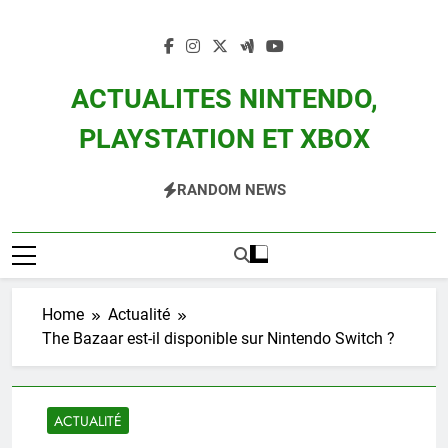
Skip
to
content
ACTUALITES NINTENDO,
PLAYSTATION ET XBOX
Actualité Des Consoles Nintendo Switch, 3DS, Wii U Et Des Jeux Vidéo Mario,
RANDOM NEWS
Zelda, Splatoon, Pokemon Entre Autres
Home
Actualité
The Bazaar est-il disponible sur Nintendo Switch ?
ACTUALITÉ