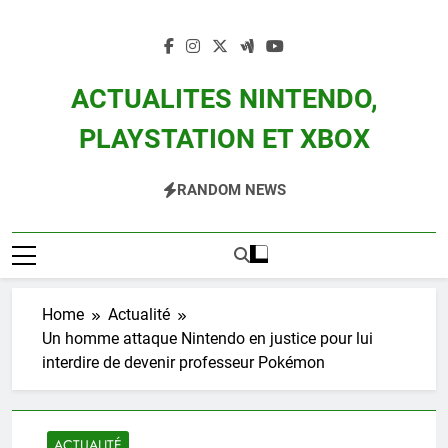
Skip
to
content
ACTUALITES NINTENDO,
PLAYSTATION ET XBOX
Actualité Des Consoles Nintendo Switch, 3DS, Wii U Et Des Jeux Vidéo Mario,
RANDOM NEWS
Zelda, Splatoon, Pokemon Entre Autres
Home
Actualité
Un homme attaque Nintendo en justice pour lui
interdire de devenir professeur Pokémon
ACTUALITÉ