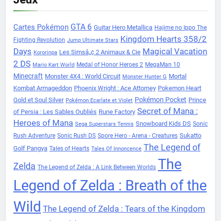
Cartes Pokémon
GTA 6
Guitar Hero Metallica
Hajime no Ippo The
Kingdom Hearts 358/2
Fighting Revolution
Jump Ultimate Stars
Days
Magical Vacation
Les Simsâ„¢ 2 Animaux & Cie
Kororinpa
2 DS
Medal of Honor Heroes 2
MegaMan 10
Mario Kart World
Minecraft
Monster 4X4 : World Circuit
Mortal
Monster Hunter G
Kombat Armageddon
Phoenix Wright : Ace Attorney
Pokemon Heart
Pokémon Pocket
Gold et Soul Silver
Prince
Pokémon Ecarlate et Violet
Secret of Mana :
of Persia : Les Sables Oubliés
Rune Factory
Heroes of Mana
Snowboard Kids DS
Sonic
Sega Superstars Tennis
Sukatto
Rush Adventure
Sonic Rush DS
Spore Hero - Arena - Creatures
The Legend of
Golf Pangya
Tales of Hearts
Tales Of Innoncence
The
Zelda
The Legend of Zelda : A Link Between Worlds
Legend of Zelda : Breath of the
Wild
The Legend of Zelda : Tears of the Kingdom