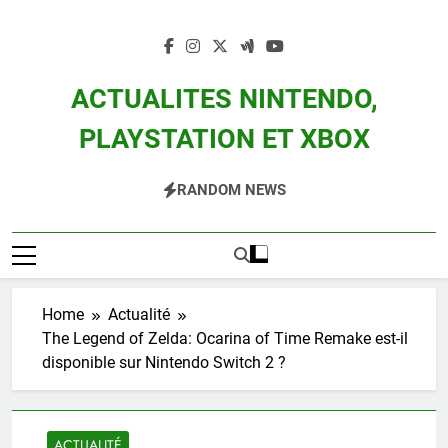
Skip
to
content
ACTUALITES NINTENDO,
PLAYSTATION ET XBOX
Actualité Des Consoles Nintendo Switch, 3DS, Wii U Et Des Jeux Vidéo Mario,
RANDOM NEWS
Zelda, Splatoon, Pokemon Entre Autres
Home
Actualité
The Legend of Zelda: Ocarina of Time Remake est-il
disponible sur Nintendo Switch 2 ?
ACTUALITÉ