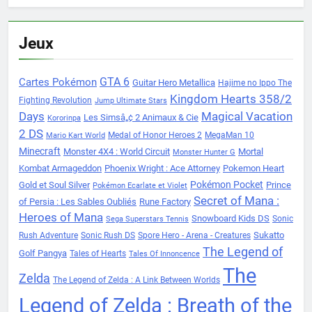
Jeux
Cartes Pokémon
GTA 6
Guitar Hero Metallica
Hajime no Ippo The
Kingdom Hearts 358/2
Fighting Revolution
Jump Ultimate Stars
Days
Magical Vacation
Les Simsâ„¢ 2 Animaux & Cie
Kororinpa
2 DS
Medal of Honor Heroes 2
MegaMan 10
Mario Kart World
Minecraft
Monster 4X4 : World Circuit
Mortal
Monster Hunter G
Kombat Armageddon
Phoenix Wright : Ace Attorney
Pokemon Heart
Pokémon Pocket
Gold et Soul Silver
Prince
Pokémon Ecarlate et Violet
Secret of Mana :
of Persia : Les Sables Oubliés
Rune Factory
Heroes of Mana
Snowboard Kids DS
Sonic
Sega Superstars Tennis
Sukatto
Rush Adventure
Sonic Rush DS
Spore Hero - Arena - Creatures
The Legend of
Golf Pangya
Tales of Hearts
Tales Of Innoncence
The
Zelda
The Legend of Zelda : A Link Between Worlds
Legend of Zelda : Breath of the