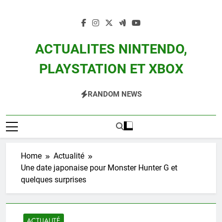
Skip
to
content
ACTUALITES NINTENDO,
PLAYSTATION ET XBOX
Actualité Des Consoles Nintendo Switch, 3DS, Wii U Et Des Jeux Vidéo Mario,
RANDOM NEWS
Zelda, Splatoon, Pokemon Entre Autres
Home
Actualité
Une date japonaise pour Monster Hunter G et
quelques surprises
ACTUALITÉ