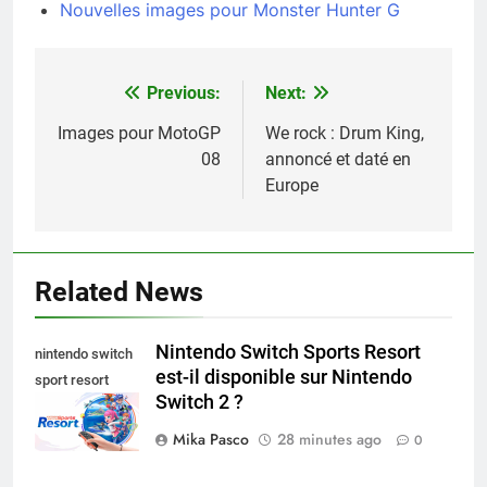
Nouvelles images pour Monster Hunter G
Previous:
Next:
Navigation
de
Images pour MotoGP
We rock : Drum King,
08
annoncé et daté en
l’article
Europe
Related News
Nintendo Switch Sports Resort
nintendo switch
est-il disponible sur Nintendo
sport resort
Switch 2 ?
nintendo switch
Mika Pasco
28 minutes ago
0