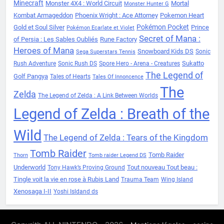
Minecraft
Monster 4X4 : World Circuit
Mortal
Monster Hunter G
Kombat Armageddon
Phoenix Wright : Ace Attorney
Pokemon Heart
Pokémon Pocket
Gold et Soul Silver
Prince
Pokémon Ecarlate et Violet
Secret of Mana :
of Persia : Les Sables Oubliés
Rune Factory
Heroes of Mana
Snowboard Kids DS
Sonic
Sega Superstars Tennis
Sukatto
Rush Adventure
Sonic Rush DS
Spore Hero - Arena - Creatures
The Legend of
Golf Pangya
Tales of Hearts
Tales Of Innoncence
The
Zelda
The Legend of Zelda : A Link Between Worlds
Legend of Zelda : Breath of the
Wild
The Legend of Zelda : Tears of the Kingdom
Tomb Raider
Tomb Raider
Thorn
Tomb raider Legend DS
Underworld
Tout nouveau Tout beau :
Tony Hawk’s Proving Ground
Tingle voit la vie en rose à Rubis Land
Trauma Team
Wing Island
Xenosaga I-II
Yoshi Isldand ds