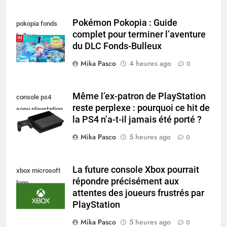
Pokémon Pokopia : Guide
pokopia fonds
complet pour terminer l’aventure
bulleux
du DLC Fonds-Bulleux
Mika Pasco
4 heures ago
0
Même l’ex-patron de PlayStation
console ps4
reste perplexe : pourquoi ce hit de
sony playstation
la PS4 n’a-t-il jamais été porté ?
Mika Pasco
5 heures ago
0
La future console Xbox pourrait
xbox microsoft
répondre précisément aux
logo
attentes des joueurs frustrés par
PlayStation
Mika Pasco
5 heures ago
0