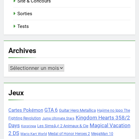
Site & Concours
Sorties
Tests
Archives
Archives
Jeux
Cartes Pokémon
GTA 6
Guitar Hero Metallica
Hajime no Ippo The
Kingdom Hearts 358/2
Fighting Revolution
Jump Ultimate Stars
Days
Magical Vacation
Les Simsâ„¢ 2 Animaux & Cie
Kororinpa
2 DS
Medal of Honor Heroes 2
MegaMan 10
Mario Kart World