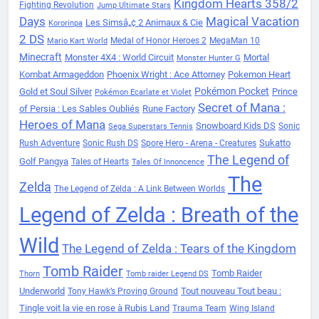
Kingdom Hearts 358/2
Fighting Revolution
Jump Ultimate Stars
Days
Magical Vacation
Les Simsâ„¢ 2 Animaux & Cie
Kororinpa
2 DS
Medal of Honor Heroes 2
MegaMan 10
Mario Kart World
Minecraft
Monster 4X4 : World Circuit
Mortal
Monster Hunter G
Kombat Armageddon
Phoenix Wright : Ace Attorney
Pokemon Heart
Pokémon Pocket
Gold et Soul Silver
Prince
Pokémon Ecarlate et Violet
Secret of Mana :
of Persia : Les Sables Oubliés
Rune Factory
Heroes of Mana
Snowboard Kids DS
Sonic
Sega Superstars Tennis
Sukatto
Rush Adventure
Sonic Rush DS
Spore Hero - Arena - Creatures
The Legend of
Golf Pangya
Tales of Hearts
Tales Of Innoncence
The
Zelda
The Legend of Zelda : A Link Between Worlds
Legend of Zelda : Breath of the
Wild
The Legend of Zelda : Tears of the Kingdom
Tomb Raider
Tomb Raider
Thorn
Tomb raider Legend DS
Underworld
Tout nouveau Tout beau :
Tony Hawk’s Proving Ground
Tingle voit la vie en rose à Rubis Land
Trauma Team
Wing Island