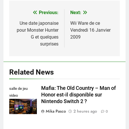
Previous:
Next:
Navigation
de
Une date japonaise
Wii Ware de ce
pour Monster Hunter
Vendredi 16 Janvier
l’article
G et quelques
2009
surprises
Related News
Mafia: The Old Country – Man of
salle de jeu
Honor est-il disponible sur
video
Nintendo Switch 2 ?
collectionneur
Mika Pasco
2 heures ago
0