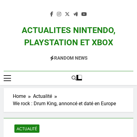
Skip
to
content
ACTUALITES NINTENDO,
PLAYSTATION ET XBOX
Actualité Des Consoles Nintendo Switch, 3DS, Wii U Et Des Jeux Vidéo Mario,
RANDOM NEWS
Zelda, Splatoon, Pokemon Entre Autres
Home
Actualité
We rock : Drum King, annoncé et daté en Europe
ACTUALITÉ