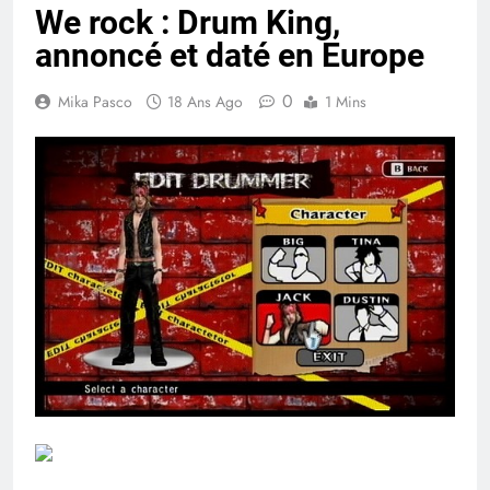
We rock : Drum King,
annoncé et daté en Europe
0
Mika Pasco
18 Ans Ago
1 Mins