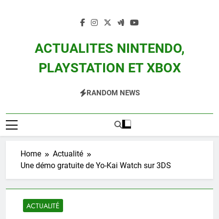
Skip
to
content
ACTUALITES NINTENDO,
PLAYSTATION ET XBOX
Actualité Des Consoles Nintendo Switch, 3DS, Wii U Et Des Jeux Vidéo Mario,
RANDOM NEWS
Zelda, Splatoon, Pokemon Entre Autres
Home
Actualité
Une démo gratuite de Yo-Kai Watch sur 3DS
ACTUALITÉ