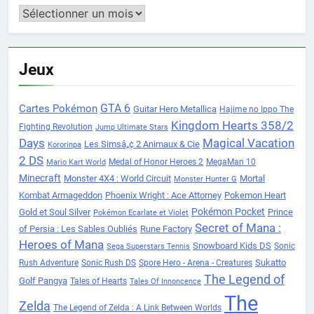
Archives
Jeux
Cartes Pokémon
GTA 6
Guitar Hero Metallica
Hajime no Ippo The
Kingdom Hearts 358/2
Fighting Revolution
Jump Ultimate Stars
Days
Magical Vacation
Les Simsâ„¢ 2 Animaux & Cie
Kororinpa
2 DS
Medal of Honor Heroes 2
MegaMan 10
Mario Kart World
Minecraft
Monster 4X4 : World Circuit
Mortal
Monster Hunter G
Kombat Armageddon
Phoenix Wright : Ace Attorney
Pokemon Heart
Pokémon Pocket
Gold et Soul Silver
Prince
Pokémon Ecarlate et Violet
Secret of Mana :
of Persia : Les Sables Oubliés
Rune Factory
Heroes of Mana
Snowboard Kids DS
Sonic
Sega Superstars Tennis
Sukatto
Rush Adventure
Sonic Rush DS
Spore Hero - Arena - Creatures
The Legend of
Golf Pangya
Tales of Hearts
Tales Of Innoncence
The
Zelda
The Legend of Zelda : A Link Between Worlds