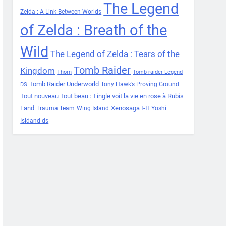
The Legend
Zelda : A Link Between Worlds
of Zelda : Breath of the
Wild
The Legend of Zelda : Tears of the
Tomb Raider
Kingdom
Thorn
Tomb raider Legend
Tomb Raider Underworld
Tony Hawk’s Proving Ground
DS
Tout nouveau Tout beau : Tingle voit la vie en rose à Rubis
Land
Xenosaga I-II
Trauma Team
Wing Island
Yoshi
Isldand ds