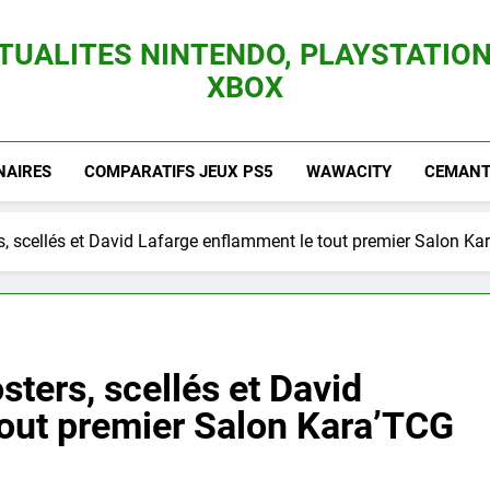
TUALITES NINTENDO, PLAYSTATION
XBOX
es Consoles Nintendo Switch, 3DS, Wii U Et Des Jeux Vidéo Mario, Zelda, Splatoon,
NAIRES
COMPARATIFS JEUX PS5
WAWACITY
CEMANTI
s, scellés et David Lafarge enflamment le tout premier Salon Ka
sters, scellés et David
tout premier Salon Kara’TCG