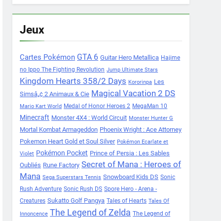
Jeux
Cartes Pokémon
GTA 6
Guitar Hero Metallica
Hajime
no Ippo The Fighting Revolution
Jump Ultimate Stars
Kingdom Hearts 358/2 Days
Les
Kororinpa
Magical Vacation 2 DS
Simsâ„¢ 2 Animaux & Cie
Medal of Honor Heroes 2
MegaMan 10
Mario Kart World
Minecraft
Monster 4X4 : World Circuit
Monster Hunter G
Mortal Kombat Armageddon
Phoenix Wright : Ace Attorney
Pokemon Heart Gold et Soul Silver
Pokémon Ecarlate et
Pokémon Pocket
Prince of Persia : Les Sables
Violet
Secret of Mana : Heroes of
Oubliés
Rune Factory
Mana
Snowboard Kids DS
Sonic
Sega Superstars Tennis
Rush Adventure
Sonic Rush DS
Spore Hero - Arena -
Sukatto Golf Pangya
Creatures
Tales of Hearts
Tales Of
The Legend of Zelda
The Legend of
Innoncence