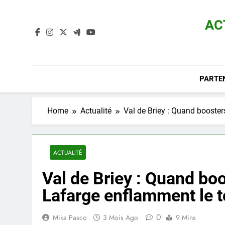
Skip
to
AC
content
Actualité D
PARTE
Home
Actualité
Val de Briey : Quand booster
ACTUALITÉ
Val de Briey : Quand boo
Lafarge enflamment le 
0
Mika Pasco
3 Mois Ago
9 Mins