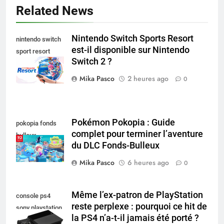
Related News
Nintendo Switch Sports Resort
nintendo switch
est-il disponible sur Nintendo
sport resort
Switch 2 ?
nintendo switch
Mika Pasco
2 heures ago
0
Pokémon Pokopia : Guide
pokopia fonds
complet pour terminer l’aventure
bulleux
du DLC Fonds-Bulleux
Mika Pasco
6 heures ago
0
Même l’ex-patron de PlayStation
console ps4
reste perplexe : pourquoi ce hit de
sony playstation
la PS4 n’a-t-il jamais été porté ?