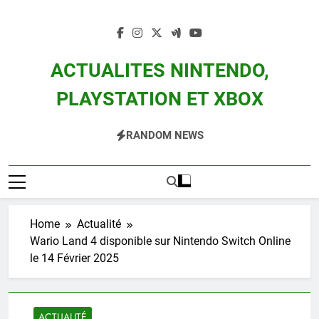
Skip
to
content
ACTUALITES NINTENDO,
PLAYSTATION ET XBOX
Actualité Des Consoles Nintendo Switch, 3DS, Wii U Et Des Jeux Vidéo Mario,
RANDOM NEWS
Zelda, Splatoon, Pokemon Entre Autres
Home
Actualité
Wario Land 4 disponible sur Nintendo Switch Online
le 14 Février 2025
ACTUALITÉ