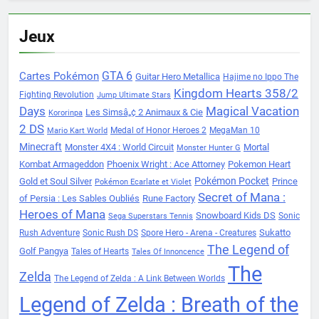
Jeux
Cartes Pokémon
GTA 6
Guitar Hero Metallica
Hajime no Ippo The
Kingdom Hearts 358/2
Fighting Revolution
Jump Ultimate Stars
Days
Magical Vacation
Les Simsâ„¢ 2 Animaux & Cie
Kororinpa
2 DS
Medal of Honor Heroes 2
MegaMan 10
Mario Kart World
Minecraft
Monster 4X4 : World Circuit
Mortal
Monster Hunter G
Kombat Armageddon
Phoenix Wright : Ace Attorney
Pokemon Heart
Pokémon Pocket
Gold et Soul Silver
Prince
Pokémon Ecarlate et Violet
Secret of Mana :
of Persia : Les Sables Oubliés
Rune Factory
Heroes of Mana
Snowboard Kids DS
Sonic
Sega Superstars Tennis
Sukatto
Rush Adventure
Sonic Rush DS
Spore Hero - Arena - Creatures
The Legend of
Golf Pangya
Tales of Hearts
Tales Of Innoncence
The
Zelda
The Legend of Zelda : A Link Between Worlds
Legend of Zelda : Breath of the