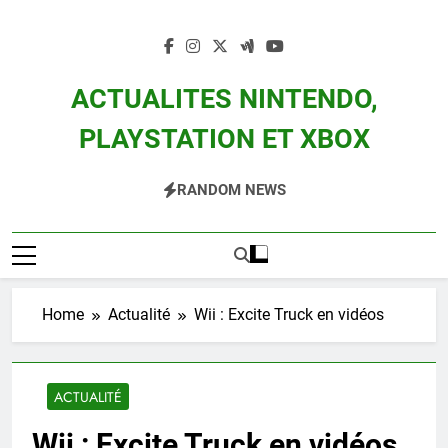
Skip
to
content
ACTUALITES NINTENDO,
PLAYSTATION ET XBOX
Actualité Des Consoles Nintendo Switch, 3DS, Wii U Et Des Jeux Vidéo Mario,
RANDOM NEWS
Zelda, Splatoon, Pokemon Entre Autres
Home
Actualité
Wii : Excite Truck en vidéos
ACTUALITÉ
Wii : Excite Truck en vidéos