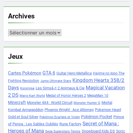
Archives
Archives
Jeux
Cartes Pokémon
GTA 6
Guitar Hero Metallica
Hajime no Ippo The
Kingdom Hearts 358/2
Fighting Revolution
Jump Ultimate Stars
Days
Magical Vacation
Les Simsâ„¢ 2 Animaux & Cie
Kororinpa
2 DS
Medal of Honor Heroes 2
MegaMan 10
Mario Kart World
Minecraft
Monster 4X4 : World Circuit
Mortal
Monster Hunter G
Kombat Armageddon
Phoenix Wright : Ace Attorney
Pokemon Heart
Pokémon Pocket
Gold et Soul Silver
Prince
Pokémon Ecarlate et Violet
Secret of Mana :
of Persia : Les Sables Oubliés
Rune Factory
Heroes of Mana
Snowboard Kids DS
Sonic
Sega Superstars Tennis