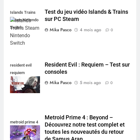
Test du jeu vidéo Islands & Trains
Islands Trains
sur PC Steam
Steam Nintendo
Switch
Mika Pasco
4 mois ago
0
Resident Evil : Requiem – Test sur
resident evil
consoles
requiem
nintendo switch
Mika Pasco
5 mois ago
0
Metroid Prime 4 : Beyond –
metroid prime 4
Découvrez notre test complet et
toutes les nouveautés du retour
de Samus Aran