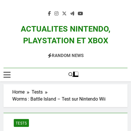
Skip
to
content
ACTUALITES NINTENDO,
PLAYSTATION ET XBOX
Actualité Des Consoles Nintendo Switch, 3DS, Wii U Et Des Jeux Vidéo Mario,
RANDOM NEWS
Zelda, Splatoon, Pokemon Entre Autres
Home
Tests
Worms : Battle Island – Test sur Nintendo Wii
TESTS