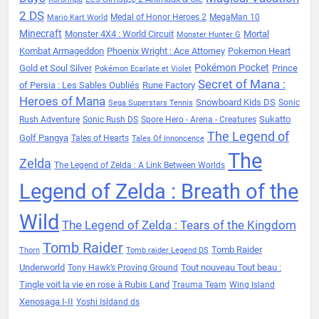
2 DS
Medal of Honor Heroes 2
MegaMan 10
Mario Kart World
Minecraft
Monster 4X4 : World Circuit
Mortal
Monster Hunter G
Kombat Armageddon
Phoenix Wright : Ace Attorney
Pokemon Heart
Pokémon Pocket
Gold et Soul Silver
Prince
Pokémon Ecarlate et Violet
Secret of Mana :
of Persia : Les Sables Oubliés
Rune Factory
Heroes of Mana
Snowboard Kids DS
Sonic
Sega Superstars Tennis
Sukatto
Rush Adventure
Sonic Rush DS
Spore Hero - Arena - Creatures
The Legend of
Golf Pangya
Tales of Hearts
Tales Of Innoncence
The
Zelda
The Legend of Zelda : A Link Between Worlds
Legend of Zelda : Breath of the
Wild
The Legend of Zelda : Tears of the Kingdom
Tomb Raider
Tomb Raider
Thorn
Tomb raider Legend DS
Underworld
Tout nouveau Tout beau :
Tony Hawk’s Proving Ground
Tingle voit la vie en rose à Rubis Land
Trauma Team
Wing Island
Xenosaga I-II
Yoshi Isldand ds