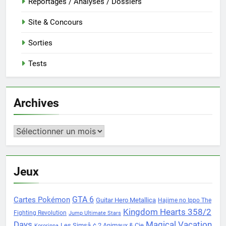
Reportages / Analyses / Dossiers
Site & Concours
Sorties
Tests
Archives
Archives
Jeux
Cartes Pokémon
GTA 6
Guitar Hero Metallica
Hajime no Ippo The
Kingdom Hearts 358/2
Fighting Revolution
Jump Ultimate Stars
Days
Magical Vacation
Les Simsâ„¢ 2 Animaux & Cie
Kororinpa