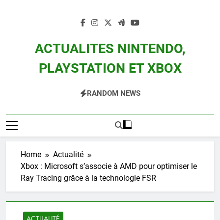
Skip
to
content
ACTUALITES NINTENDO,
PLAYSTATION ET XBOX
Actualité Des Consoles Nintendo Switch, 3DS, Wii U Et Des Jeux Vidéo Mario,
RANDOM NEWS
Zelda, Splatoon, Pokemon Entre Autres
Home
Actualité
Xbox : Microsoft s’associe à AMD pour optimiser le
Ray Tracing grâce à la technologie FSR
ACTUALITÉ