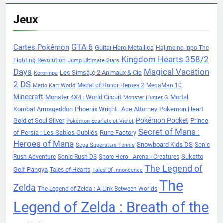
Jeux
Cartes Pokémon
GTA 6
Guitar Hero Metallica
Hajime no Ippo The
Kingdom Hearts 358/2
Fighting Revolution
Jump Ultimate Stars
Days
Magical Vacation
Les Simsâ„¢ 2 Animaux & Cie
Kororinpa
2 DS
Medal of Honor Heroes 2
MegaMan 10
Mario Kart World
Minecraft
Monster 4X4 : World Circuit
Mortal
Monster Hunter G
Kombat Armageddon
Phoenix Wright : Ace Attorney
Pokemon Heart
Pokémon Pocket
Gold et Soul Silver
Prince
Pokémon Ecarlate et Violet
Secret of Mana :
of Persia : Les Sables Oubliés
Rune Factory
Heroes of Mana
Snowboard Kids DS
Sonic
Sega Superstars Tennis
Sukatto
Rush Adventure
Sonic Rush DS
Spore Hero - Arena - Creatures
The Legend of
Golf Pangya
Tales of Hearts
Tales Of Innoncence
The
Zelda
The Legend of Zelda : A Link Between Worlds
Legend of Zelda : Breath of the