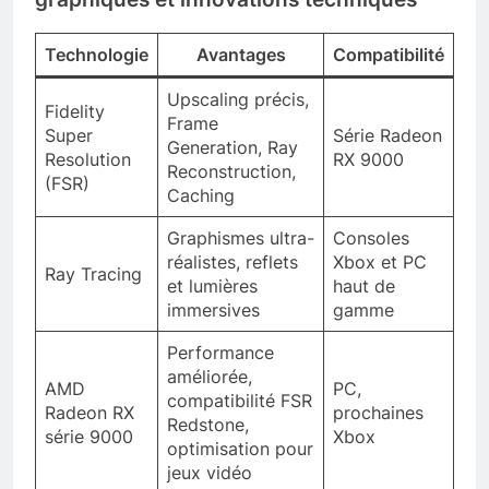
Technologie
Avantages
Compatibilité
Upscaling précis,
Fidelity
Frame
Super
Série Radeon
Generation, Ray
Resolution
RX 9000
Reconstruction,
(FSR)
Caching
Graphismes ultra-
Consoles
réalistes, reflets
Xbox et PC
Ray Tracing
et lumières
haut de
immersives
gamme
Performance
améliorée,
AMD
PC,
compatibilité FSR
Radeon RX
prochaines
Redstone,
série 9000
Xbox
optimisation pour
jeux vidéo