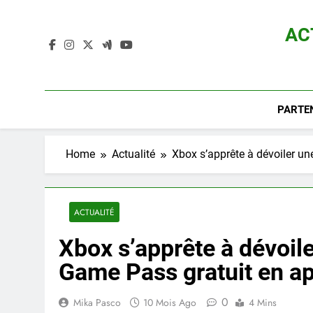
Skip
to
AC
content
Actualité D
PARTE
Home
Actualité
Xbox s’apprête à dévoiler un
ACTUALITÉ
Xbox s’apprête à dévoile
Game Pass gratuit en ap
0
Mika Pasco
10 Mois Ago
4 Mins