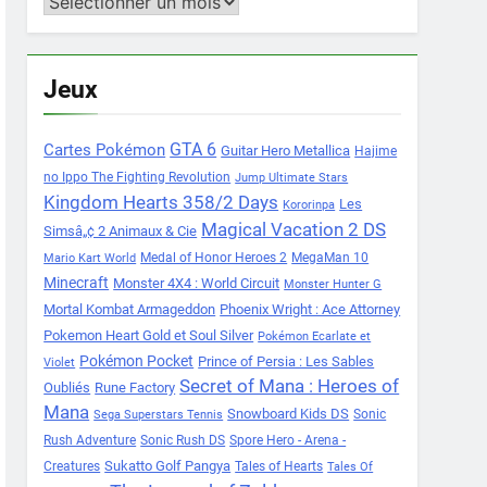
Archives
Jeux
Cartes Pokémon
GTA 6
Guitar Hero Metallica
Hajime
no Ippo The Fighting Revolution
Jump Ultimate Stars
Kingdom Hearts 358/2 Days
Les
Kororinpa
Magical Vacation 2 DS
Simsâ„¢ 2 Animaux & Cie
Medal of Honor Heroes 2
MegaMan 10
Mario Kart World
Minecraft
Monster 4X4 : World Circuit
Monster Hunter G
Mortal Kombat Armageddon
Phoenix Wright : Ace Attorney
Pokemon Heart Gold et Soul Silver
Pokémon Ecarlate et
Pokémon Pocket
Prince of Persia : Les Sables
Violet
Secret of Mana : Heroes of
Oubliés
Rune Factory
Mana
Snowboard Kids DS
Sonic
Sega Superstars Tennis
Rush Adventure
Sonic Rush DS
Spore Hero - Arena -
Sukatto Golf Pangya
Creatures
Tales of Hearts
Tales Of