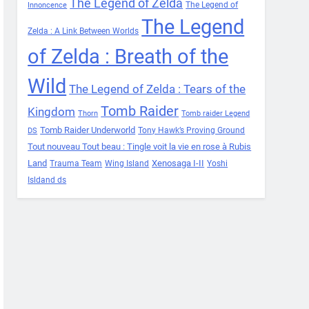
The Legend of Zelda
The Legend of
Innoncence
The Legend
Zelda : A Link Between Worlds
of Zelda : Breath of the
Wild
The Legend of Zelda : Tears of the
Tomb Raider
Kingdom
Thorn
Tomb raider Legend
Tomb Raider Underworld
Tony Hawk’s Proving Ground
DS
Tout nouveau Tout beau : Tingle voit la vie en rose à Rubis
Land
Xenosaga I-II
Trauma Team
Wing Island
Yoshi
Isldand ds