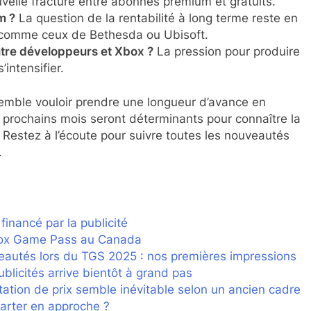
velle fracture entre abonnés premium et gratuits.
m ?
La question de la rentabilité à long terme reste en
 comme ceux de Bethesda ou Ubisoft.
ntre développeurs et Xbox ?
La pression pour produire
’intensifier.
emble vouloir prendre une longueur d’avance en
s prochains mois seront déterminants pour connaître la
. Restez à l’écoute pour suivre toutes les nouveautés
.
inancé par la publicité
Xbox Game Pass au Canada
eautés lors du TGS 2025 : nos premières impressions
icités arrive bientôt à grand pas
ation de prix semble inévitable selon un ancien cadre
arter en approche ?