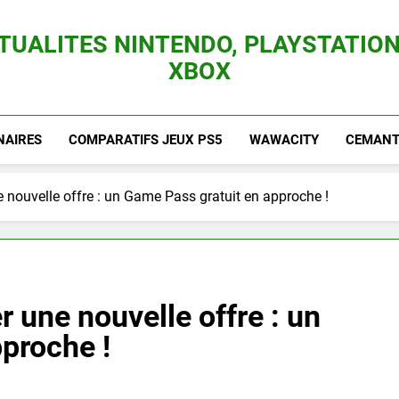
TUALITES NINTENDO, PLAYSTATION
XBOX
es Consoles Nintendo Switch, 3DS, Wii U Et Des Jeux Vidéo Mario, Zelda, Splatoon,
NAIRES
COMPARATIFS JEUX PS5
WAWACITY
CEMANTI
e nouvelle offre : un Game Pass gratuit en approche !
r une nouvelle offre : un
proche !